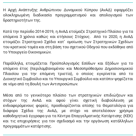
Η Αρχή Ανάπτυξης Ανθρώπινου Δυναμικού Κύπρου (ΑνΑΔ) εφαρμόζει
ολοκληρωμένη διαδικασία προγραμματισμού και απολογισμού των
δραστηριοτήτων της.
Κατά την περίοδο 2014-2019, η ΑνΑΔ ετοίμαζε Στρατηγικό Πλαίσιο για τα
επόμενα 3 χρόνια καθώς και ετήσιους Στόχους. Από το 2020, η ΑνΑΔ
ετοιμάζει Στρατηγικό Σχέδιο κατ’ ομοίωση των Στρατηγικών Σχεδίων
του κρατικού τομέα και στη βάση του σχετικού Οδηγού που εκδόθηκε από
το Υπουργείο Οικονομικών.
Παράλληλα, ετοιμάζεται Προϋπολογισμός Εσόδων και Εξόδων για το
επόμενο έτος (περιλαμβανομένου και Μεσοπρόθεσμου Δημοσιονομικού
Πλαισίου για την επόμενη τριετία), ο οποίος εγκρίνεται από το
Διοικητικό Συμβούλιο και το Υπουργικό Συμβούλιο και κατόπιν ψηφίζεται
σε νόμο από τη Βουλή των Αντιπροσώπων.
Μέσα από το γενικότερο πλαίσιο των στρατηγικών επιδιώξεων και
στόχων της ΑνΑΔ και αφού γίνει σχετική διαβούλευση με
ενδιαφερόμενους φορείς, προσδιορίζονται επίσης τα Θεματολόγια για
διάφορα Σχέδια της ΑνΑΔ, με στόχο να αποτελέσουν χρήσιμα
καθοδηγητικά έγγραφα για τα Κέντρα Επαγγελματικής Κατάρτισης (ΚΕΚ)
και τις επιχειρήσεις για τον σχεδιασμό και την οργάνωση κατάλληλων
προγραμμάτων κατάρτισης.