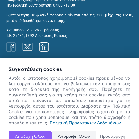
Τηλεφωνική Εξυπηρέτηση: 07:00 - 18:00
Εξυπηρέτηση με φυσική παρουσία γίνεται από τις 7:00 μέχρι τις 16:00,
μετά από διευθέτηση συνάντησης.
Αναβύσσου 2, 2025 Στρόβολος
Τ.Θ. 25431, 1392 Λευκωσία, Κύπρος
Γραφεία ΑνΑΔ
Συγκατάθεση cookies
Αυτός ο ιστότοπος χρησιμοποιεί cookies προκειμένου να
λειτουργέι καλύτερα και να βελτιώνει την εμπειρία σας
κατά τη διάρκεια της πλοήγησής σας. Παρέχετε τη
×
συγκατάθεσή σας για τη χρήση των cookies, εκτός από
👋 Καλώς ήρθες! Είμαι η Νόησις.
αυτά που κρίνονται ως απολύτως απαραίτητα για τη
Πες μου πώς μπορώ να σε βοηθήσω
λειτουργία αυτού του ιστότοπου. Διαβάστε την Πολιτική
Cookie για περισσότερες πληροφορίες σχετικά με τα
σήμερα.
cookies που χρησιμοποιούμε και τον τρόπο διαγραφής ή
αποκλεισμού τους.
Πολιτική Προσωπικών Δεδομένων
Η Ιστοσελίδα ΑνΑΔ είναι πλήρως συμβατή με τις νεότερες εκδόσεις, Google Chrome, Mozilla Firefox,
Αποδοχή Όλων
Απόρριψη Όλων
Προσαρμογή
Apple Safari καθώς και Internet Explorer.