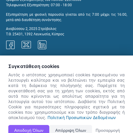
Τηλεφωνική Εξυπηρέτηση: 07:00 - 18:00
Εξυπηρέτηση με φυσική παρουσία γίνεται από τις 7:00 μέχρι τις 16:00,
μετά από διευθέτηση συνάντησης.
Αναβύσσου 2, 2025 Στρόβολος
Τ.Θ. 25431, 1392 Λευκωσία, Κύπρος
Γραφεία ΑνΑΔ
Συγκατάθεση cookies
Αυτός ο ιστότοπος χρησιμοποιεί cookies προκειμένου να
λειτουργέι καλύτερα και να βελτιώνει την εμπειρία σας
κατά τη διάρκεια της πλοήγησής σας. Παρέχετε τη
×
συγκατάθεσή σας για τη χρήση των cookies, εκτός από
👋 Καλώς ήρθες! Είμαι η Νόησις.
αυτά που κρίνονται ως απολύτως απαραίτητα για τη
Πες μου πώς μπορώ να σε βοηθήσω
λειτουργία αυτού του ιστότοπου. Διαβάστε την Πολιτική
Cookie για περισσότερες πληροφορίες σχετικά με τα
σήμερα.
cookies που χρησιμοποιούμε και τον τρόπο διαγραφής ή
αποκλεισμού τους.
Πολιτική Προσωπικών Δεδομένων
Η Ιστοσελίδα ΑνΑΔ είναι πλήρως συμβατή με τις νεότερες εκδόσεις, Google Chrome, Mozilla Firefox,
Αποδοχή Όλων
Απόρριψη Όλων
Προσαρμογή
Apple Safari καθώς και Internet Explorer.