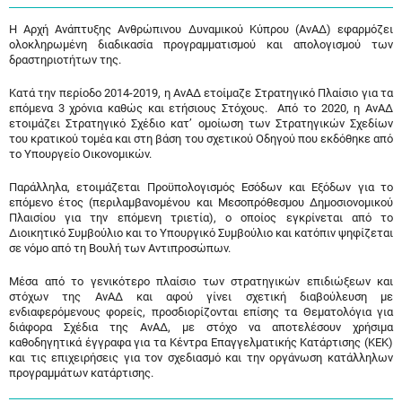
Η Αρχή Ανάπτυξης Ανθρώπινου Δυναμικού Κύπρου (ΑνΑΔ) εφαρμόζει
ολοκληρωμένη διαδικασία προγραμματισμού και απολογισμού των
δραστηριοτήτων της.
Κατά την περίοδο 2014-2019, η ΑνΑΔ ετοίμαζε Στρατηγικό Πλαίσιο για τα
επόμενα 3 χρόνια καθώς και ετήσιους Στόχους. Από το 2020, η ΑνΑΔ
ετοιμάζει Στρατηγικό Σχέδιο κατ’ ομοίωση των Στρατηγικών Σχεδίων
του κρατικού τομέα και στη βάση του σχετικού Οδηγού που εκδόθηκε από
το Υπουργείο Οικονομικών.
Παράλληλα, ετοιμάζεται Προϋπολογισμός Εσόδων και Εξόδων για το
επόμενο έτος (περιλαμβανομένου και Μεσοπρόθεσμου Δημοσιονομικού
Πλαισίου για την επόμενη τριετία), ο οποίος εγκρίνεται από το
Διοικητικό Συμβούλιο και το Υπουργικό Συμβούλιο και κατόπιν ψηφίζεται
σε νόμο από τη Βουλή των Αντιπροσώπων.
Μέσα από το γενικότερο πλαίσιο των στρατηγικών επιδιώξεων και
στόχων της ΑνΑΔ και αφού γίνει σχετική διαβούλευση με
ενδιαφερόμενους φορείς, προσδιορίζονται επίσης τα Θεματολόγια για
διάφορα Σχέδια της ΑνΑΔ, με στόχο να αποτελέσουν χρήσιμα
καθοδηγητικά έγγραφα για τα Κέντρα Επαγγελματικής Κατάρτισης (ΚΕΚ)
και τις επιχειρήσεις για τον σχεδιασμό και την οργάνωση κατάλληλων
προγραμμάτων κατάρτισης.