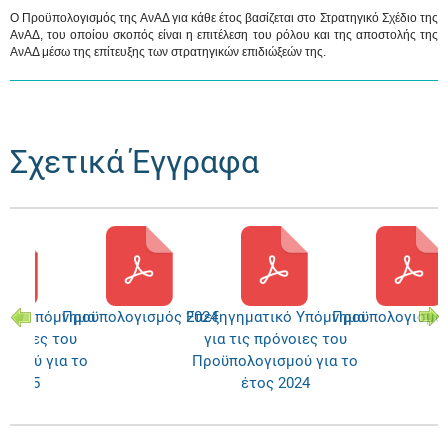
Ο Προϋπολογισμός της ΑνΑΔ για κάθε έτος βασίζεται στο Στρατηγικό Σχέδιο της
ΑνΑΔ, του οποίου σκοπός είναι η επιτέλεση του ρόλου και της αποστολής της
ΑνΑΔ μέσω της επίτευξης των στρατηγικών επιδιώξεών της.
Σχετικά Έγγραφα
ικό Υπόμνημα
Προϋπολογισμός 2024
Επεξηγηματικό Υπόμνημα
Προϋπολογισμός
ρόνοιες του
για τις πρόνοιες του
ισμού για το
Προϋπολογισμού για το
ς 2025
έτος 2024