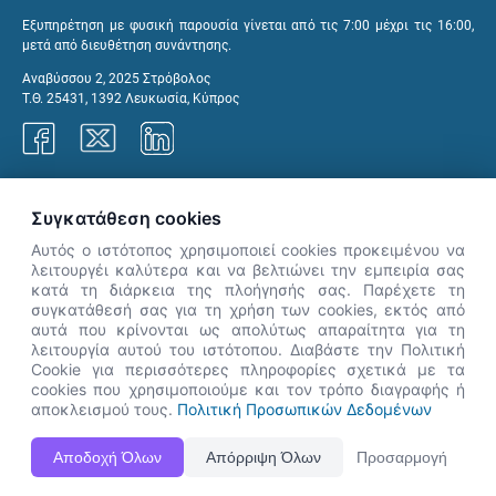
Εξυπηρέτηση με φυσική παρουσία γίνεται από τις 7:00 μέχρι τις 16:00,
μετά από διευθέτηση συνάντησης.
Αναβύσσου 2, 2025 Στρόβολος
Τ.Θ. 25431, 1392 Λευκωσία, Κύπρος
Γραφεία ΑνΑΔ
Συγκατάθεση cookies
Αυτός ο ιστότοπος χρησιμοποιεί cookies προκειμένου να
λειτουργέι καλύτερα και να βελτιώνει την εμπειρία σας
κατά τη διάρκεια της πλοήγησής σας. Παρέχετε τη
×
συγκατάθεσή σας για τη χρήση των cookies, εκτός από
👋 Καλώς ήρθες! Είμαι η Νόησις.
αυτά που κρίνονται ως απολύτως απαραίτητα για τη
Πες μου πώς μπορώ να σε βοηθήσω
λειτουργία αυτού του ιστότοπου. Διαβάστε την Πολιτική
Cookie για περισσότερες πληροφορίες σχετικά με τα
σήμερα.
cookies που χρησιμοποιούμε και τον τρόπο διαγραφής ή
αποκλεισμού τους.
Πολιτική Προσωπικών Δεδομένων
Η Ιστοσελίδα ΑνΑΔ είναι πλήρως συμβατή με τις νεότερες εκδόσεις, Google Chrome, Mozilla Firefox,
Αποδοχή Όλων
Απόρριψη Όλων
Προσαρμογή
Apple Safari καθώς και Internet Explorer.
ΑνΑΔ - Αρχή Ανάπτυξης Ανθρώπινου Δυναμικού © Πνευματικά δικαιώματα 2026