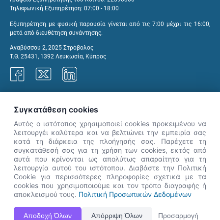
Τηλεφωνική Εξυπηρέτηση: 07:00 - 18:00
Εξυπηρέτηση με φυσική παρουσία γίνεται από τις 7:00 μέχρι τις 16:00,
μετά από διευθέτηση συνάντησης.
Αναβύσσου 2, 2025 Στρόβολος
Τ.Θ. 25431, 1392 Λευκωσία, Κύπρος
Γραφεία ΑνΑΔ
Συγκατάθεση cookies
Αυτός ο ιστότοπος χρησιμοποιεί cookies προκειμένου να
λειτουργέι καλύτερα και να βελτιώνει την εμπειρία σας
κατά τη διάρκεια της πλοήγησής σας. Παρέχετε τη
×
συγκατάθεσή σας για τη χρήση των cookies, εκτός από
👋 Καλώς ήρθες! Είμαι η Νόησις.
αυτά που κρίνονται ως απολύτως απαραίτητα για τη
Πες μου πώς μπορώ να σε βοηθήσω
λειτουργία αυτού του ιστότοπου. Διαβάστε την Πολιτική
Cookie για περισσότερες πληροφορίες σχετικά με τα
σήμερα.
cookies που χρησιμοποιούμε και τον τρόπο διαγραφής ή
αποκλεισμού τους.
Πολιτική Προσωπικών Δεδομένων
Η Ιστοσελίδα ΑνΑΔ είναι πλήρως συμβατή με τις νεότερες εκδόσεις, Google Chrome, Mozilla Firefox,
Αποδοχή Όλων
Απόρριψη Όλων
Προσαρμογή
Apple Safari καθώς και Internet Explorer.