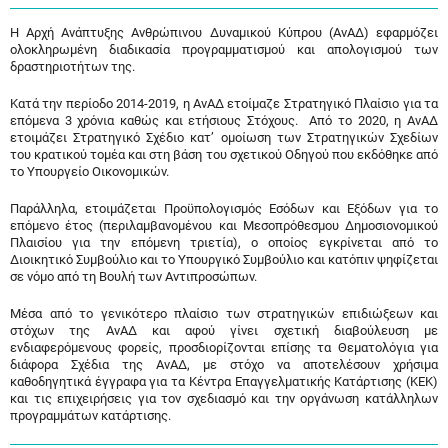
Η Αρχή Ανάπτυξης Ανθρώπινου Δυναμικού Κύπρου (ΑνΑΔ) εφαρμόζει
ολοκληρωμένη διαδικασία προγραμματισμού και απολογισμού των
δραστηριοτήτων της.
Κατά την περίοδο 2014-2019, η ΑνΑΔ ετοίμαζε Στρατηγικό Πλαίσιο για τα
επόμενα 3 χρόνια καθώς και ετήσιους Στόχους. Από το 2020, η ΑνΑΔ
ετοιμάζει Στρατηγικό Σχέδιο κατ’ ομοίωση των Στρατηγικών Σχεδίων
του κρατικού τομέα και στη βάση του σχετικού Οδηγού που εκδόθηκε από
το Υπουργείο Οικονομικών.
Παράλληλα, ετοιμάζεται Προϋπολογισμός Εσόδων και Εξόδων για το
επόμενο έτος (περιλαμβανομένου και Μεσοπρόθεσμου Δημοσιονομικού
Πλαισίου για την επόμενη τριετία), ο οποίος εγκρίνεται από το
Διοικητικό Συμβούλιο και το Υπουργικό Συμβούλιο και κατόπιν ψηφίζεται
σε νόμο από τη Βουλή των Αντιπροσώπων.
Μέσα από το γενικότερο πλαίσιο των στρατηγικών επιδιώξεων και
στόχων της ΑνΑΔ και αφού γίνει σχετική διαβούλευση με
ενδιαφερόμενους φορείς, προσδιορίζονται επίσης τα Θεματολόγια για
διάφορα Σχέδια της ΑνΑΔ, με στόχο να αποτελέσουν χρήσιμα
καθοδηγητικά έγγραφα για τα Κέντρα Επαγγελματικής Κατάρτισης (ΚΕΚ)
και τις επιχειρήσεις για τον σχεδιασμό και την οργάνωση κατάλληλων
προγραμμάτων κατάρτισης.