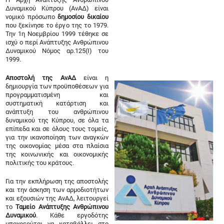
Δυναμικού Κύπρου (ΑνΑΔ) είναι
νομικό πρόσωπο
δημοσίου δικαίου
που ξεκίνησε το έργο της το 1979.
Την 1η Νοεμβρίου 1999 τέθηκε σε
ισχύ ο περί Ανάπτυξης Ανθρώπινου
Δυναμικού Νόμος αρ.125(Ι) του
1999.
Αποστολή της ΑνΑΔ
είναι η
δημιουργία των προϋποθέσεων για
προγραμματισμένη και
συστηματική κατάρτιση και
ανάπτυξη του ανθρώπινου
δυναμικού της Κύπρου, σε όλα τα
επίπεδα και σε όλους τους τομείς,
για την ικανοποίηση των αναγκών
της οικονομίας μέσα στα πλαίσια
της κοινωνικής και οικονομικής
πολιτικής του κράτους.
Για την εκπλήρωση της αποστολής
και την άσκηση των αρμοδιοτήτων
και εξουσιών της ΑνΑΔ, λειτουργεί
το
Ταμείο Ανάπτυξης Ανθρώπινου
Δυναμικού
. Κάθε εργοδότης
υποχρεούται να καταβάλλει στο