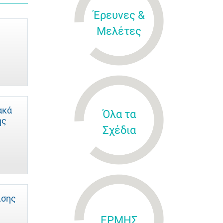
Έρευνες &
Μελέτες
ακά
Όλα τα
ής
Σχέδια
ισης
ΕΡΜΗΣ