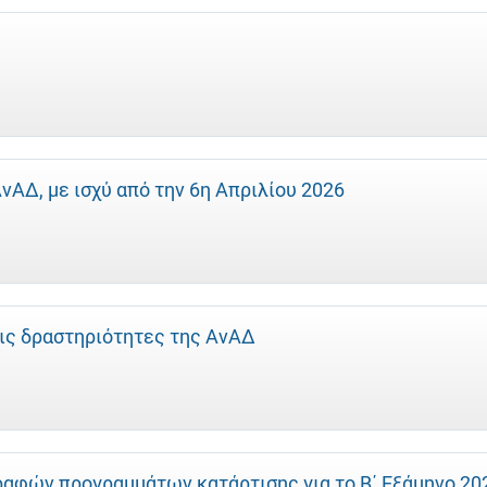
ΑΔ, με ισχύ από την 6η Απριλίου 2026
ις δραστηριότητες της ΑνΑΔ
ραφών προγραμμάτων κατάρτισης για το Β΄ Εξάμηνο 20