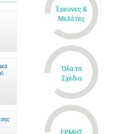
Έρευνες &
Μελέτες
ακά
Όλα τα
ής
Σχέδια
ισης
ΕΡΜΗΣ