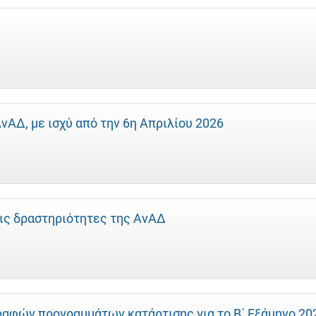
ΑΔ, με ισχύ από την 6η Απριλίου 2026
ις δραστηριότητες της ΑνΑΔ
ραφών προγραμμάτων κατάρτισης για το Β΄ Εξάμηνο 20