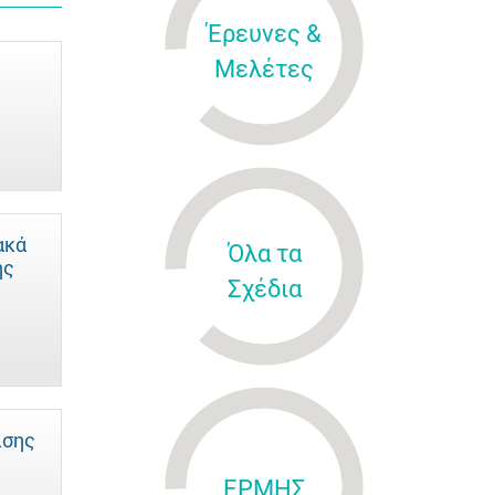
Έρευνες &
Μελέτες
ακά
Όλα τα
ής
Σχέδια
ισης
ΕΡΜΗΣ