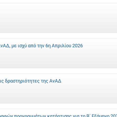
ΑΔ, με ισχύ από την 6η Απριλίου 2026
ις δραστηριότητες της ΑνΑΔ
ραφών προγραμμάτων κατάρτισης για το Β΄ Εξάμηνο 20