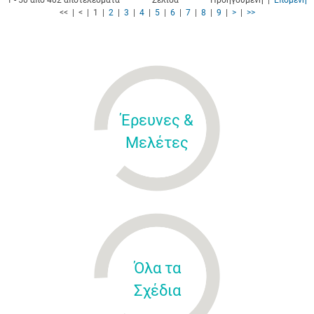
1 - 50 από 402 αποτελέσματα
Σελίδα
Προηγούμενη |
Επόμενη
<< | < | 1 |
2
|
3
|
4
|
5
|
6
|
7
|
8
|
9
|
>
|
>>
Έρευνες &
Μελέτες
Όλα τα
Σχέδια