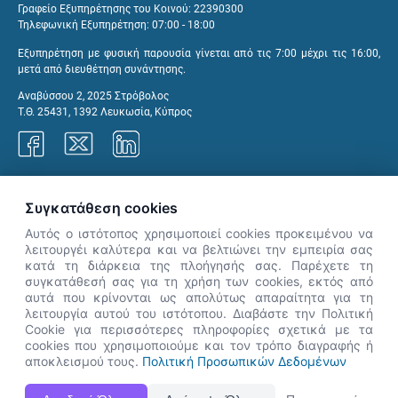
Γραφείο Εξυπηρέτησης του Κοινού: 22390300
Τηλεφωνική Εξυπηρέτηση: 07:00 - 18:00
Εξυπηρέτηση με φυσική παρουσία γίνεται από τις 7:00 μέχρι τις 16:00,
μετά από διευθέτηση συνάντησης.
Αναβύσσου 2, 2025 Στρόβολος
Τ.Θ. 25431, 1392 Λευκωσία, Κύπρος
Γραφεία ΑνΑΔ
Συγκατάθεση cookies
Αυτός ο ιστότοπος χρησιμοποιεί cookies προκειμένου να
λειτουργέι καλύτερα και να βελτιώνει την εμπειρία σας
κατά τη διάρκεια της πλοήγησής σας. Παρέχετε τη
×
συγκατάθεσή σας για τη χρήση των cookies, εκτός από
👋 Καλώς ήρθες! Είμαι η Νόησις.
αυτά που κρίνονται ως απολύτως απαραίτητα για τη
Πες μου πώς μπορώ να σε βοηθήσω
λειτουργία αυτού του ιστότοπου. Διαβάστε την Πολιτική
Cookie για περισσότερες πληροφορίες σχετικά με τα
σήμερα.
cookies που χρησιμοποιούμε και τον τρόπο διαγραφής ή
αποκλεισμού τους.
Πολιτική Προσωπικών Δεδομένων
Η Ιστοσελίδα ΑνΑΔ είναι πλήρως συμβατή με τις νεότερες εκδόσεις, Google Chrome, Mozilla Firefox,