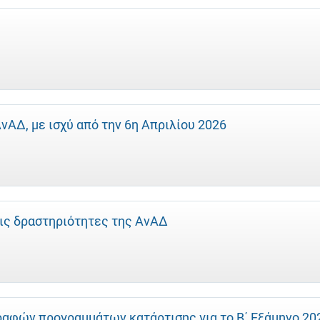
ΑΔ, με ισχύ από την 6η Απριλίου 2026
ις δραστηριότητες της ΑνΑΔ
ραφών προγραμμάτων κατάρτισης για το Β΄ Εξάμηνο 20