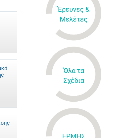
Έρευνες &
Μελέτες
ακά
Όλα τα
ής
Σχέδια
ισης
ΕΡΜΗΣ