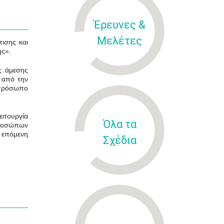
Έρευνες &
Μελέτες
ισης και
ής».
ς άμεσης
 από την
 πρόσωπο
ειτουργία
Όλα τα
 προσώπων
ν επόμενη
Σχέδια