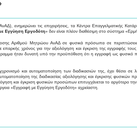
ς»
Δ), ενημερώνει τις επιχειρήσεις, τα Κέντρα Επαγγελματικής Κατάρτ
με Εγγύηση Εργοδότη
» δεν είναι πλέον διαθέσιμη στο σύστημα «Ερμ
έκδοσης Αριθμού Μητρώου ΑνΑΔ σε φυσικά πρόσωπα σε περιπτώσει
 επαρκής χρόνος για την αξιολόγηση και έγκριση της εγγραφής τους
όγραμμα ήταν δυνατή υπό την προϋπόθεση ότι η εγγραφή ως φυσικό
χρονισμό και αυτοματοποίηση των διαδικασιών της, έχει θέσει σε λ
 αυτοματοποίηση της διαδικασίας αξιολόγησης και έγκρισης φυσικών
ολόγηση και έγκριση φυσικών προσώπων επιτυγχάνεται το αργότερο τη
έργεια
«Εγγραφή με Εγγύηση Εργοδότη» αχρείαστη.