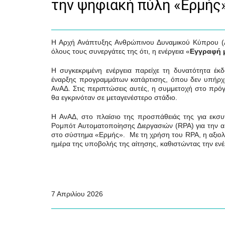
την ψηφιακή πύλη «Ερμή
Η Αρχή Ανάπτυξης Ανθρώπινου Δυναμικού Κύπρου (ΑνΑ
όλους τους συνεργάτες της ότι, η ενέργεια «
Εγγραφή 
Η συγκεκριμένη ενέργεια παρείχε τη δυνατότητα 
έναρξης προγραμμάτων κατάρτισης, όπου δεν υπήρχε
ΑνΑΔ. Στις περιπτώσεις αυτές, η συμμετοχή στο πρ
θα εγκρινόταν σε μεταγενέστερο στάδιο.
Η ΑνΑΔ,
στο πλαίσιο της προσπάθειάς της για εκσυγ
Ρομπότ Αυτοματοποίησης Διεργασιών (
RPA
) για την
στο σύστημα «Ερμής». Με τη χρήση του
RPA
, η αξι
ημέρα της υποβολής της αίτησης, καθιστώντας την εν
7 Απριλίου 2026