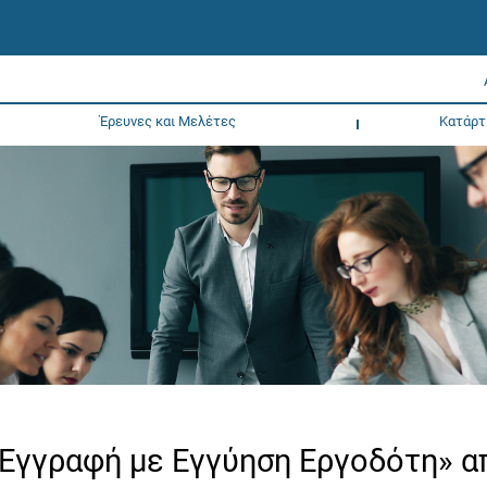
Έρευνες και Μελέτες
Κατάρτ
«Εγγραφή με Εγγύηση Εργοδότη» α