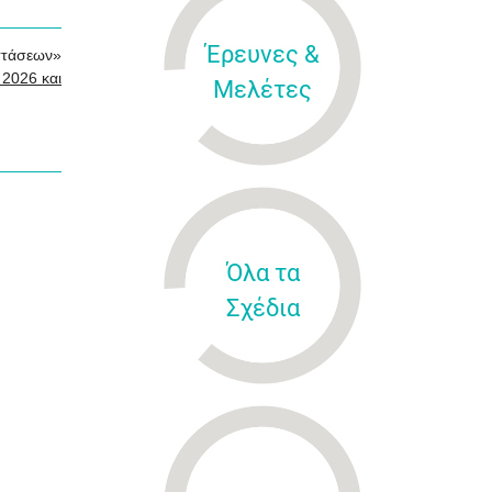
Έρευνες &
στάσεων»
2026 και
Μελέτες
Όλα τα
Σχέδια