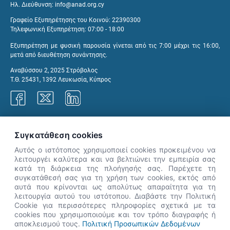
Ηλ. Διεύθυνση:
info@anad.org.cy
Γραφείο Εξυπηρέτησης του Κοινού: 22390300
Τηλεφωνική Εξυπηρέτηση: 07:00 - 18:00
Εξυπηρέτηση με φυσική παρουσία γίνεται από τις 7:00 μέχρι τις 16:00,
μετά από διευθέτηση συνάντησης.
Αναβύσσου 2, 2025 Στρόβολος
Τ.Θ. 25431, 1392 Λευκωσία, Κύπρος
Γραφεία ΑνΑΔ
Συγκατάθεση cookies
Αυτός ο ιστότοπος χρησιμοποιεί cookies προκειμένου να
λειτουργέι καλύτερα και να βελτιώνει την εμπειρία σας
κατά τη διάρκεια της πλοήγησής σας. Παρέχετε τη
×
συγκατάθεσή σας για τη χρήση των cookies, εκτός από
👋 Καλώς ήρθες! Είμαι η Νόησις.
αυτά που κρίνονται ως απολύτως απαραίτητα για τη
Πες μου πώς μπορώ να σε βοηθήσω
λειτουργία αυτού του ιστότοπου. Διαβάστε την Πολιτική
Cookie για περισσότερες πληροφορίες σχετικά με τα
σήμερα.
cookies που χρησιμοποιούμε και τον τρόπο διαγραφής ή
αποκλεισμού τους.
Πολιτική Προσωπικών Δεδομένων