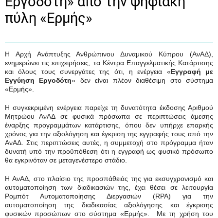
Εργοδότη» από την ψηφιακή
πύλη «Ερμής»
Η Αρχή Ανάπτυξης Ανθρώπινου Δυναμικού Κύπρου (ΑνΑΔ),
ενημερώνει τις επιχειρήσεις, τα Κέντρα Επαγγελματικής Κατάρτισης
και όλους τους συνεργάτες της ότι, η ενέργεια «
Εγγραφή με
Εγγύηση Εργοδότη
» δεν είναι πλέον διαθέσιμη στο σύστημα
«Ερμής».
Η συγκεκριμένη ενέργεια παρείχε τη δυνατότητα έκδοσης Αριθμού
Μητρώου ΑνΑΔ σε φυσικά πρόσωπα σε περιπτώσεις άμεσης
έναρξης προγραμμάτων κατάρτισης, όπου δεν υπήρχε επαρκής
χρόνος για την αξιολόγηση και έγκριση της εγγραφής τους από την
ΑνΑΔ. Στις περιπτώσεις αυτές, η συμμετοχή στο πρόγραμμα ήταν
δυνατή υπό την προϋπόθεση ότι η εγγραφή ως φυσικό πρόσωπο
θα εγκρινόταν σε μεταγενέστερο στάδιο.
Η ΑνΑΔ,
στο πλαίσιο της προσπάθειάς της για εκσυγχρονισμό και
αυτοματοποίηση των διαδικασιών της, έχει θέσει σε λειτουργία
Ρομπότ Αυτοματοποίησης Διεργασιών (
RPA
) για την
αυτοματοποίηση της διαδικασίας αξιολόγησης και έγκρισης
φυσικών προσώπων στο σύστημα «Ερμής». Με τη χρήση του