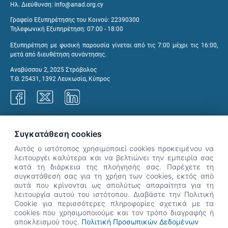
Ηλ. Διεύθυνση:
info@anad.org.cy
Γραφείο Εξυπηρέτησης του Κοινού: 22390300
Τηλεφωνική Εξυπηρέτηση: 07:00 - 18:00
Εξυπηρέτηση με φυσική παρουσία γίνεται από τις 7:00 μέχρι τις 16:00,
μετά από διευθέτηση συνάντησης.
Αναβύσσου 2, 2025 Στρόβολος
Τ.Θ. 25431, 1392 Λευκωσία, Κύπρος
Γραφεία ΑνΑΔ
Συγκατάθεση cookies
Αυτός ο ιστότοπος χρησιμοποιεί cookies προκειμένου να
λειτουργέι καλύτερα και να βελτιώνει την εμπειρία σας
κατά τη διάρκεια της πλοήγησής σας. Παρέχετε τη
×
συγκατάθεσή σας για τη χρήση των cookies, εκτός από
👋 Καλώς ήρθες! Είμαι η Νόησις.
αυτά που κρίνονται ως απολύτως απαραίτητα για τη
Πες μου πώς μπορώ να σε βοηθήσω
λειτουργία αυτού του ιστότοπου. Διαβάστε την Πολιτική
Cookie για περισσότερες πληροφορίες σχετικά με τα
σήμερα.
cookies που χρησιμοποιούμε και τον τρόπο διαγραφής ή
αποκλεισμού τους.
Πολιτική Προσωπικών Δεδομένων