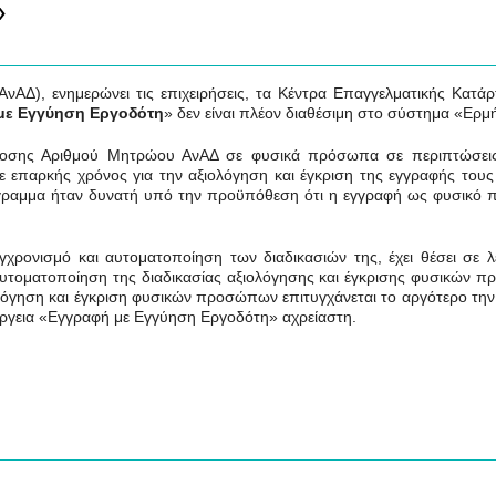
ς»
Δ), ενημερώνει τις επιχειρήσεις, τα Κέντρα Επαγγελματικής Κατάρτ
με Εγγύηση Εργοδότη
» δεν είναι πλέον διαθέσιμη στο σύστημα «Ερμ
έκδοσης Αριθμού Μητρώου ΑνΑΔ σε φυσικά πρόσωπα σε περιπτώσει
 επαρκής χρόνος για την αξιολόγηση και έγκριση της εγγραφής τους
όγραμμα ήταν δυνατή υπό την προϋπόθεση ότι η εγγραφή ως φυσικό
χρονισμό και αυτοματοποίηση των διαδικασιών της, έχει θέσει σε λ
 αυτοματοποίηση της διαδικασίας αξιολόγησης και έγκρισης φυσικών
ολόγηση και έγκριση φυσικών προσώπων επιτυγχάνεται το αργότερο τη
έργεια
«Εγγραφή με Εγγύηση Εργοδότη» αχρείαστη.