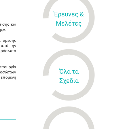
Έρευνες &
Μελέτες
ισης και
ής».
ς άμεσης
 από την
 πρόσωπο
ειτουργία
Όλα τα
 προσώπων
ν επόμενη
Σχέδια