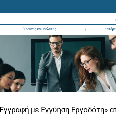
Έρευνες και Μελέτες
Κατάρτ
«Εγγραφή με Εγγύηση Εργοδότη» α