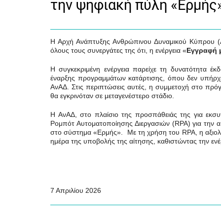
την ψηφιακή πύλη «Ερμή
Η Αρχή Ανάπτυξης Ανθρώπινου Δυναμικού Κύπρου (ΑνΑ
όλους τους συνεργάτες της ότι, η ενέργεια «
Εγγραφή 
Η συγκεκριμένη ενέργεια παρείχε τη δυνατότητα 
έναρξης προγραμμάτων κατάρτισης, όπου δεν υπήρχε
ΑνΑΔ. Στις περιπτώσεις αυτές, η συμμετοχή στο πρ
θα εγκρινόταν σε μεταγενέστερο στάδιο.
Η ΑνΑΔ,
στο πλαίσιο της προσπάθειάς της για εκσυγ
Ρομπότ Αυτοματοποίησης Διεργασιών (
RPA
) για την
στο σύστημα «Ερμής». Με τη χρήση του
RPA
, η αξι
ημέρα της υποβολής της αίτησης, καθιστώντας την εν
7 Απριλίου 2026