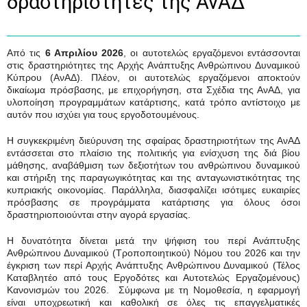
δραστηριότητες της ΑνΑΔ
Από τις
6 Απριλίου 2026
, οι αυτοτελώς εργαζόμενοι εντάσσονται
στις δραστηριότητες της Αρχής Ανάπτυξης Ανθρώπινου Δυναμικού
Κύπρου (ΑνΑΔ). Πλέον, οι αυτοτελώς εργαζόμενοι αποκτούν
δικαίωμα πρόσβασης, με επιχορήγηση, στα Σχέδια της ΑνΑΔ, για
υλοποίηση προγραμμάτων κατάρτισης, κατά τρόπο αντίστοιχο με
αυτόν που ισχύει για τους εργοδοτουμένους.
Η συγκεκριμένη διεύρυνση της σφαίρας δραστηριοτήτων της ΑνΑΔ
εντάσσεται στο πλαίσιο της πολιτικής για ενίσχυση της διά βίου
μάθησης, αναβάθμιση των δεξιοτήτων του ανθρώπινου δυναμικού
και στήριξη της παραγωγικότητας και της ανταγωνιστικότητας της
κυπριακής οικονομίας. Παράλληλα, διασφαλίζει ισότιμες ευκαιρίες
πρόσβασης σε προγράμματα κατάρτισης για όλους όσοι
δραστηριοποιούνται στην αγορά εργασίας.
Η δυνατότητα δίνεται μετά την ψήφιση του περί Ανάπτυξης
Ανθρώπινου Δυναμικού (Τροποποιητικού) Νόμου του 2026 και την
έγκριση των περί Αρχής Ανάπτυξης Ανθρώπινου Δυναμικού (Τέλος
Καταβλητέο από τους Εργοδότες και Αυτοτελώς Εργαζομένους)
Κανονισμών του 2026. Σύμφωνα με τη Νομοθεσία, η εφαρμογή
είναι υποχρεωτική και καθολική σε όλες τις επαγγελματικές