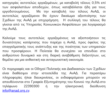
κατηγορίες αυτοτελώς εργαζομένων, με καταβολή τέλους 0,5% επί
των ασφαλιστέων αποδοχών, όπως καταβάλλεται ήδη για τους
εργοδοτουμένους. Με την καταβολή του τέλους ΑνΑΔ, οι
αυτοτελώς εργαζόμενοι θα έχουν δικαίωμα αξιοποίησης των
Σχεδίων της ΑνΑΔ με επιχορήγηση. Η συλλογή του τέλους θα
γίνεται από τις Υπηρεσίες Κοινωνικών Ασφαλίσεων για λογαριασμό
της ΑνΑΔ.
Καλούμε τους αυτοτελώς εργαζομένους να αξιοποιήσουν τις
δυνατότητες κατάρτισης που παρέχει η ΑνΑΔ, προς όφελος της
επαγγελματικής τους ανάπτυξης και της ποιότητας των υπηρεσιών
που προσφέρουν. Η Πολιτεία θα συνεχίσει να επενδύει στο
ανθρώπινο δυναμικό και στη διαρκή αναβάθμιση δεξιοτήτων, ως
θεμέλιο για μια ανθεκτική και ανταγωνιστική οικονομία.
Οι περιγραφές και οι Οδηγοί Πολιτικής και Διαδικασιών των Σχεδίων
είναι διαθέσιμοι στην ιστοσελίδα της ΑνΑΔ. Για περαιτέρω
πληροφορίες ή/και διευκρινίσεις, οι ενδιαφερόμενοι μπορούν να
απευθύνονται στο Γραφείο Εξυπηρέτησης του Κοινού της ΑνΑΔ στο
τηλέφωνο 22390300 ή την ηλεκτρονική διεύθυνση
info
@
anad
.
org
.
cy
.