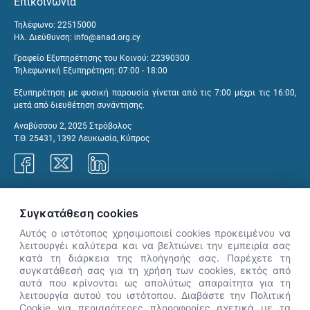
Επικοινωνία
Τηλέφωνο: 22515000
Ηλ. Διεύθυνση:
info@anad.org.cy
Γραφείο Εξυπηρέτησης του Κοινού: 22390300
Τηλεφωνική Εξυπηρέτηση: 07:00 - 18:00
Εξυπηρέτηση με φυσική παρουσία γίνεται από τις 7:00 μέχρι τις 16:00,
μετά από διευθέτηση συνάντησης.
Αναβύσσου 2, 2025 Στρόβολος
Τ.Θ. 25431, 1392 Λευκωσία, Κύπρος
Γραφεία ΑνΑΔ
Συγκατάθεση cookies
Αυτός ο ιστότοπος χρησιμοποιεί cookies προκειμένου να
λειτουργέι καλύτερα και να βελτιώνει την εμπειρία σας
κατά τη διάρκεια της πλοήγησής σας. Παρέχετε τη
×
συγκατάθεσή σας για τη χρήση των cookies, εκτός από
👋 Καλώς ήρθες! Είμαι η Νόησις.
αυτά που κρίνονται ως απολύτως απαραίτητα για τη
Πες μου πώς μπορώ να σε βοηθήσω
λειτουργία αυτού του ιστότοπου. Διαβάστε την Πολιτική
Cookie για περισσότερες πληροφορίες σχετικά με τα
σήμερα.