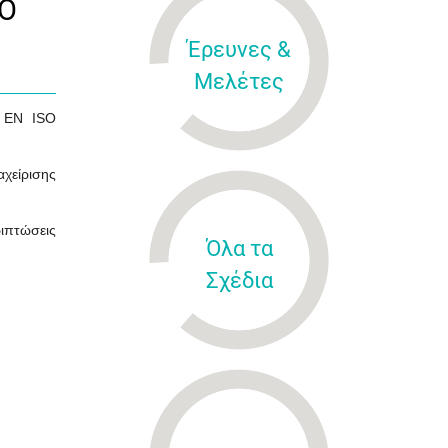
SO
Έρευνες &
Μελέτες
S EN ISO
χείρισης
ριπτώσεις
Όλα τα
Σχέδια