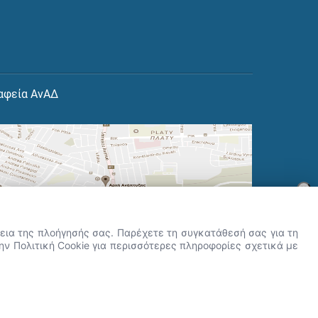
αφεία ΑνΑΔ
×
👋 Καλώς ήρθες! Είμαι η Νόησις.
Πες μου πώς μπορώ να σε βοηθήσω
ρκεια της πλοήγησής σας. Παρέχετε τη συγκατάθεσή σας για τη
σήμερα.
την Πολιτική Cookie για περισσότερες πληροφορίες σχετικά με
r.