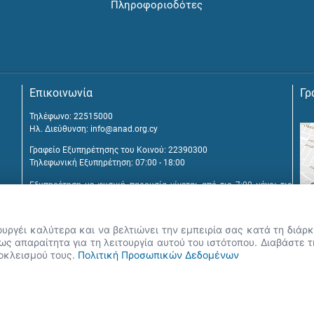
Πληροφοριοδότες
Επικοινωνία
Γρ
Τηλέφωνο: 22515000
Ηλ. Διεύθυνση:
info@anad.org.cy
Γραφείο Εξυπηρέτησης του Κοινού: 22390300
Τηλεφωνική Εξυπηρέτηση: 07:00 - 18:00
Εξυπηρέτηση με φυσική παρουσία γίνεται από τις 7:00 μέχρι τις
16:00, μετά από διευθέτηση συνάντησης.
Αναβύσσου 2, 2025 Στρόβολος
ουργέι καλύτερα και να βελτιώνει την εμπειρία σας κατά τη διά
Τ.Θ. 25431, 1392 Λευκωσία, Κύπρος
ς απαραίτητα για τη λειτουργία αυτού του ιστότοπου. Διαβάστε 
ποκλεισμού τους.
Πολιτική Προσωπικών Δεδομένων
εις, Google Chrome, Mozilla Firefox, Apple Safari καθώς και Internet Explore
 δικαιώματα 2026