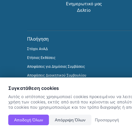
Ενημερωτικό μας
Δελτίο
Πλοήγηση
Στόχοι ΑνΑΔ
Ετήσιες Εκθέσεις
Αποφάσεις για Δημόσιες Συμβάσεις
Αποφάσεις Διοικητικού Συμβουλίου
Δείτε προηγούμενα Ενημερωτικά Δελτία
Συγκατάθεση cookies
Αυτός ο ιστότοπος χρησιμοποιεί cookies προκειμένου να λειτ
χρήση των cookies, εκτός από αυτά που κρίνονται ως απολύτω
τα cookies που χρησιμοποιούμε και τον τρόπο διαγραφής ή α
Αποδοχή Όλων
Απόρριψη Όλων
Προσαρμογή
Η Ιστοσελίδα ΑνΑΔ είναι πλήρως συμβατή με τις νεότερες εκδόσ
ΑνΑΔ - Αρχή Ανάπτυξης Ανθρώπινου Δυναμικού © Πνευματικά