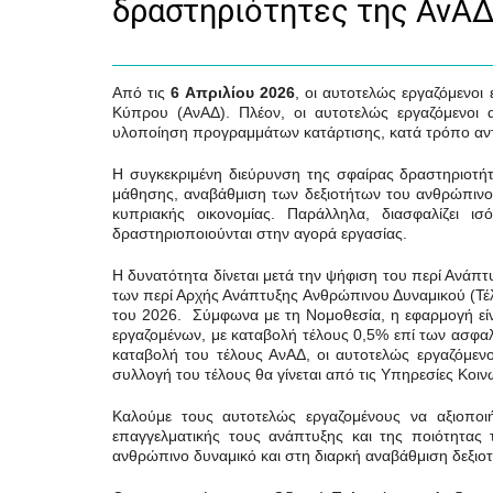
δραστηριότητες της ΑνΑ
Από τις
6 Απριλίου 2026
, οι αυτοτελώς εργαζόμενοι
Κύπρου (ΑνΑΔ). Πλέον, οι αυτοτελώς εργαζόμενοι 
υλοποίηση προγραμμάτων κατάρτισης, κατά τρόπο αντί
Η συγκεκριμένη διεύρυνση της σφαίρας δραστηριοτήτω
μάθησης, αναβάθμιση των δεξιοτήτων του ανθρώπινου
κυπριακής οικονομίας. Παράλληλα, διασφαλίζει ι
δραστηριοποιούνται στην αγορά εργασίας.
Η δυνατότητα δίνεται μετά την ψήφιση του περί Ανάπ
των περί Αρχής Ανάπτυξης Ανθρώπινου Δυναμικού (Τέ
του 2026. Σύμφωνα με τη Νομοθεσία, η εφαρμογή είνα
εργαζομένων, με καταβολή τέλους 0,5% επί των ασφα
καταβολή του τέλους ΑνΑΔ, οι αυτοτελώς εργαζόμεν
συλλογή του τέλους θα γίνεται από τις Υπηρεσίες Κοι
Καλούμε τους αυτοτελώς εργαζομένους να αξιοποι
επαγγελματικής τους ανάπτυξης και της ποιότητας
ανθρώπινο δυναμικό και στη διαρκή αναβάθμιση δεξιοτή