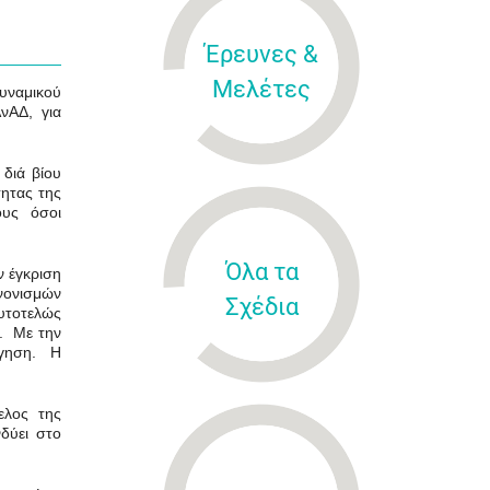
Έρευνες &
Μελέτες
Δυναμικού
νΑΔ, για
 διά βίου
τητας της
ους όσοι
Όλα τα
ν έγκριση
νονισμών
Σχέδια
αυτοτελώς
. Με την
ήγηση. Η
ελος της
δύει στο