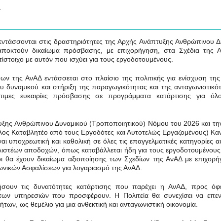
Δ
 εντάσσονται στις δραστηριότητες της Αρχής Ανάπτυξης Ανθρώπινου 
αποκτούν δικαίωμα πρόσβασης, με επιχορήγηση, στα Σχέδια της Α
στοιχο με αυτόν που ισχύει για τους εργοδοτουμένους.
ν της ΑνΑΔ εντάσσεται στο πλαίσιο της πολιτικής για ενίσχυση της
 δυναμικού και στήριξη της παραγωγικότητας και της ανταγωνιστικό
σότιμες ευκαιρίες πρόσβασης σε προγράμματα κατάρτισης για όλ
τυξης Ανθρώπινου Δυναμικού (Τροποποιητικού) Νόμου του 2026 και τη
λος Καταβλητέο από τους Εργοδότες και Αυτοτελώς Εργαζομένους) Κα
ι υποχρεωτική και καθολική σε όλες τις επαγγελματικές κατηγορίες 
λιστέων αποδοχών, όπως καταβάλλεται ήδη για τους εργοδοτουμένους
οι θα έχουν δικαίωμα αξιοποίησης των Σχεδίων της ΑνΑΔ με επιχορ
νωνικών Ασφαλίσεων για λογαριασμό της ΑνΑΔ.
ήσουν τις δυνατότητες κατάρτισης που παρέχει η ΑνΑΔ, προς όφ
 των υπηρεσιών που προσφέρουν. Η Πολιτεία θα συνεχίσει να επεν
των, ως θεμέλιο για μια ανθεκτική και ανταγωνιστική οικονομία.