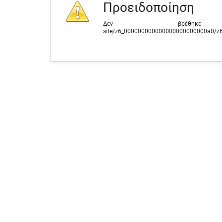
Προειδοποίηση
Δεν βρέθηκε 
site/z6_000000000000000000000000a0/z