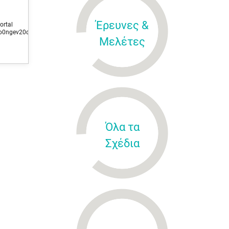
Έρευνες &
al
o0ngev20q8ec5ds932g1/z6_hhhah9o0ngev20q8ec5ds93242/news02032026‭
Μελέτες
Όλα τα
Σχέδια