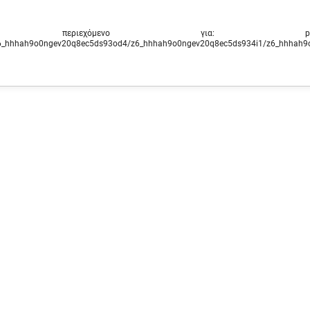
περιεχόμενο για: ‭port
6_hhhah9o0ngev20q8ec5ds93od4/z6_hhhah9o0ngev20q8ec5ds934i1/z6_hhhah9