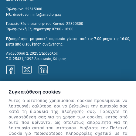
Τηλέφωνο: 22515000
Ηλ. Διεύθυνση:
info@anad.org.cy
Γραφείο Εξυπηρέτησης του Κοινού: 22390300
Τηλεφωνική Εξυπηρέτηση: 07:00 - 18:00
Εξυπηρέτηση με φυσική παρουσία γίνεται από τις 7:00 μέχρι τις 16:00,
μετά από διευθέτηση συνάντησης.
Αναβύσσου 2, 2025 Στρόβολος
Τ.Θ. 25431, 1392 Λευκωσία, Κύπρος
Γραφεία ΑνΑΔ
Συγκατάθεση cookies
Αυτός ο ιστότοπος χρησιμοποιεί cookies προκειμένου να
λειτουργέι καλύτερα και να βελτιώνει την εμπειρία σας
κατά τη διάρκεια της πλοήγησής σας. Παρέχετε τη
×
συγκατάθεσή σας για τη χρήση των cookies, εκτός από
👋 Καλώς ήρθες! Είμαι η Νόησις.
αυτά που κρίνονται ως απολύτως απαραίτητα για τη
Πες μου πώς μπορώ να σε βοηθήσω
λειτουργία αυτού του ιστότοπου. Διαβάστε την Πολιτική
Cookie για περισσότερες πληροφορίες σχετικά με τα
σήμερα.