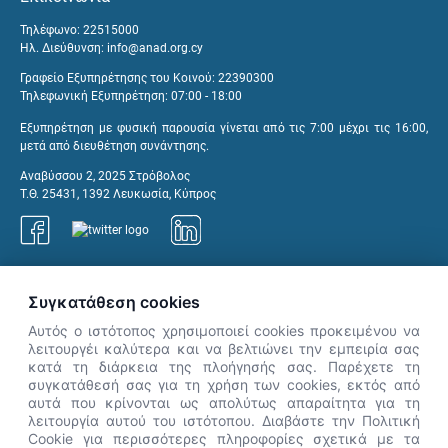
Τηλέφωνο: 22515000
Ηλ. Διεύθυνση:
info@anad.org.cy
Γραφείο Εξυπηρέτησης του Κοινού: 22390300
Τηλεφωνική Εξυπηρέτηση: 07:00 - 18:00
Εξυπηρέτηση με φυσική παρουσία γίνεται από τις 7:00 μέχρι τις 16:00,
μετά από διευθέτηση συνάντησης.
Αναβύσσου 2, 2025 Στρόβολος
Τ.Θ. 25431, 1392 Λευκωσία, Κύπρος
Γραφεία ΑνΑΔ
Συγκατάθεση cookies
Αυτός ο ιστότοπος χρησιμοποιεί cookies προκειμένου να
λειτουργέι καλύτερα και να βελτιώνει την εμπειρία σας
κατά τη διάρκεια της πλοήγησής σας. Παρέχετε τη
×
συγκατάθεσή σας για τη χρήση των cookies, εκτός από
👋 Καλώς ήρθες! Είμαι η Νόησις.
αυτά που κρίνονται ως απολύτως απαραίτητα για τη
Πες μου πώς μπορώ να σε βοηθήσω
λειτουργία αυτού του ιστότοπου. Διαβάστε την Πολιτική
Cookie για περισσότερες πληροφορίες σχετικά με τα
σήμερα.