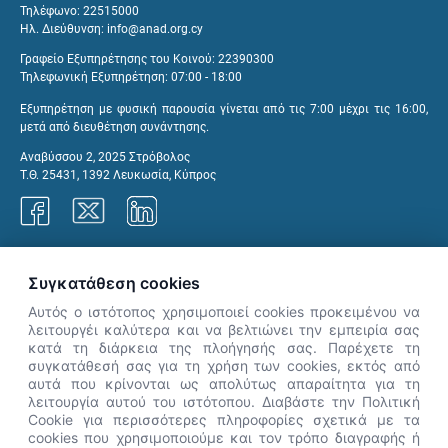
Τηλέφωνο: 22515000
Ηλ. Διεύθυνση:
info@anad.org.cy
Γραφείο Εξυπηρέτησης του Κοινού: 22390300
Τηλεφωνική Εξυπηρέτηση: 07:00 - 18:00
Εξυπηρέτηση με φυσική παρουσία γίνεται από τις 7:00 μέχρι τις 16:00,
μετά από διευθέτηση συνάντησης.
Αναβύσσου 2, 2025 Στρόβολος
Τ.Θ. 25431, 1392 Λευκωσία, Κύπρος
Γραφεία ΑνΑΔ
Συγκατάθεση cookies
Αυτός ο ιστότοπος χρησιμοποιεί cookies προκειμένου να
λειτουργέι καλύτερα και να βελτιώνει την εμπειρία σας
κατά τη διάρκεια της πλοήγησής σας. Παρέχετε τη
×
συγκατάθεσή σας για τη χρήση των cookies, εκτός από
👋 Καλώς ήρθες! Είμαι η Νόησις.
αυτά που κρίνονται ως απολύτως απαραίτητα για τη
Πες μου πώς μπορώ να σε βοηθήσω
λειτουργία αυτού του ιστότοπου. Διαβάστε την Πολιτική
Cookie για περισσότερες πληροφορίες σχετικά με τα
σήμερα.
cookies που χρησιμοποιούμε και τον τρόπο διαγραφής ή