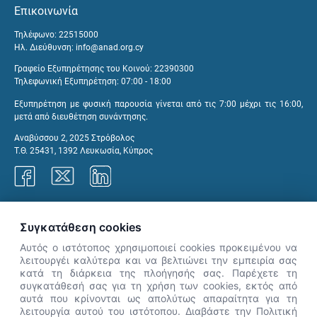
Επικοινωνία
Τηλέφωνο: 22515000
Ηλ. Διεύθυνση:
info@anad.org.cy
Γραφείο Εξυπηρέτησης του Κοινού: 22390300
Τηλεφωνική Εξυπηρέτηση: 07:00 - 18:00
Εξυπηρέτηση με φυσική παρουσία γίνεται από τις 7:00 μέχρι τις 16:00,
μετά από διευθέτηση συνάντησης.
Αναβύσσου 2, 2025 Στρόβολος
Τ.Θ. 25431, 1392 Λευκωσία, Κύπρος
Γραφεία ΑνΑΔ
Συγκατάθεση cookies
Αυτός ο ιστότοπος χρησιμοποιεί cookies προκειμένου να
λειτουργέι καλύτερα και να βελτιώνει την εμπειρία σας
κατά τη διάρκεια της πλοήγησής σας. Παρέχετε τη
×
συγκατάθεσή σας για τη χρήση των cookies, εκτός από
👋 Καλώς ήρθες! Είμαι η Νόησις.
αυτά που κρίνονται ως απολύτως απαραίτητα για τη
Πες μου πώς μπορώ να σε βοηθήσω
λειτουργία αυτού του ιστότοπου. Διαβάστε την Πολιτική