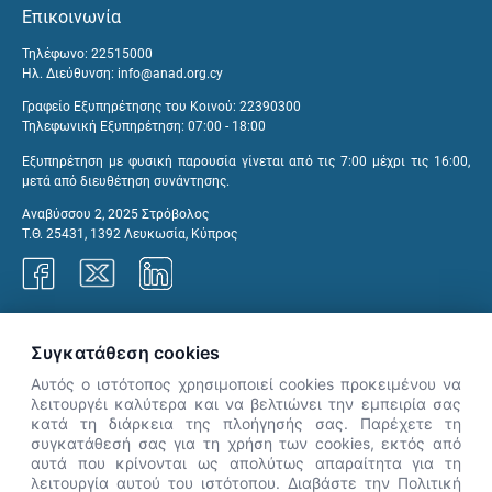
Επικοινωνία
Τηλέφωνο: 22515000
Ηλ. Διεύθυνση:
info@anad.org.cy
Γραφείο Εξυπηρέτησης του Κοινού: 22390300
Τηλεφωνική Εξυπηρέτηση: 07:00 - 18:00
Εξυπηρέτηση με φυσική παρουσία γίνεται από τις 7:00 μέχρι τις 16:00,
μετά από διευθέτηση συνάντησης.
Αναβύσσου 2, 2025 Στρόβολος
Τ.Θ. 25431, 1392 Λευκωσία, Κύπρος
Γραφεία ΑνΑΔ
Συγκατάθεση cookies
Αυτός ο ιστότοπος χρησιμοποιεί cookies προκειμένου να
λειτουργέι καλύτερα και να βελτιώνει την εμπειρία σας
κατά τη διάρκεια της πλοήγησής σας. Παρέχετε τη
×
συγκατάθεσή σας για τη χρήση των cookies, εκτός από
👋 Καλώς ήρθες! Είμαι η Νόησις.
αυτά που κρίνονται ως απολύτως απαραίτητα για τη
Πες μου πώς μπορώ να σε βοηθήσω
λειτουργία αυτού του ιστότοπου. Διαβάστε την Πολιτική