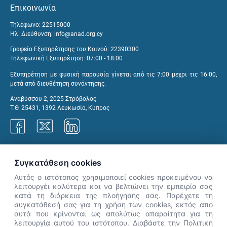
Επικοινωνία
Τηλέφωνο: 22515000
Ηλ. Διεύθυνση:
info@anad.org.cy
Γραφείο Εξυπηρέτησης του Κοινού: 22390300
Τηλεφωνική Εξυπηρέτηση: 07:00 - 18:00
Εξυπηρέτηση με φυσική παρουσία γίνεται από τις 7:00 μέχρι τις 16:00,
μετά από διευθέτηση συνάντησης.
Αναβύσσου 2, 2025 Στρόβολος
Τ.Θ. 25431, 1392 Λευκωσία, Κύπρος
Γραφεία ΑνΑΔ
Συγκατάθεση cookies
Αυτός ο ιστότοπος χρησιμοποιεί cookies προκειμένου να
λειτουργέι καλύτερα και να βελτιώνει την εμπειρία σας
κατά τη διάρκεια της πλοήγησής σας. Παρέχετε τη
×
συγκατάθεσή σας για τη χρήση των cookies, εκτός από
👋 Καλώς ήρθες! Είμαι η Νόησις.
αυτά που κρίνονται ως απολύτως απαραίτητα για τη
Πες μου πώς μπορώ να σε βοηθήσω
λειτουργία αυτού του ιστότοπου. Διαβάστε την Πολιτική