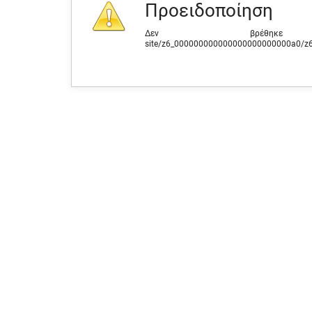
Προειδοποίηση
Δεν βρέθηκε 
site/z6_000000000000000000000000a0/z