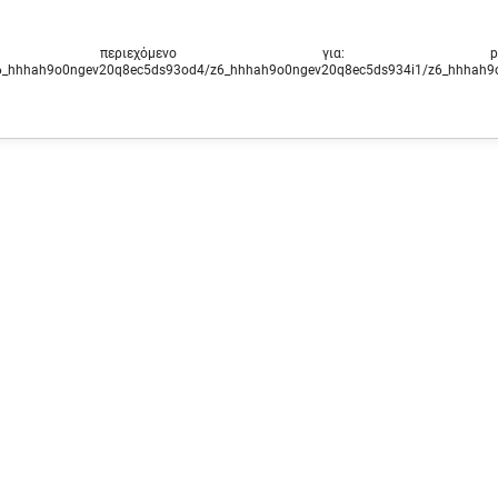
περιεχόμενο για: ‭port
6_hhhah9o0ngev20q8ec5ds93od4/z6_hhhah9o0ngev20q8ec5ds934i1/z6_hhhah9