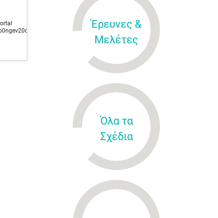
Έρευνες &
al
o0ngev20q8ec5ds932g1/z6_hhhah9o0ngev20q8ec5ds93242/news_18032025‭
Μελέτες
Όλα τα
Σχέδια