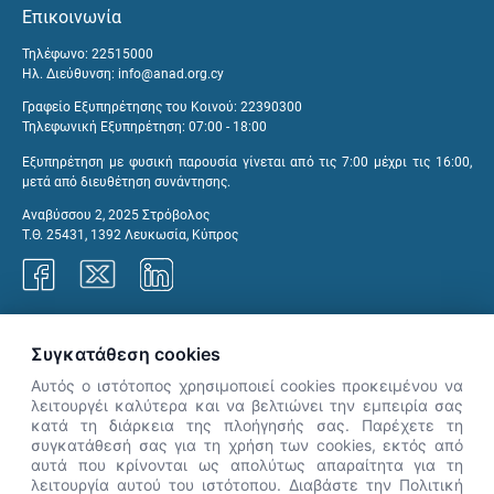
Επικοινωνία
Τηλέφωνο: 22515000
Ηλ. Διεύθυνση:
info@anad.org.cy
Γραφείο Εξυπηρέτησης του Κοινού: 22390300
Τηλεφωνική Εξυπηρέτηση: 07:00 - 18:00
Εξυπηρέτηση με φυσική παρουσία γίνεται από τις 7:00 μέχρι τις 16:00,
μετά από διευθέτηση συνάντησης.
Αναβύσσου 2, 2025 Στρόβολος
Τ.Θ. 25431, 1392 Λευκωσία, Κύπρος
Γραφεία ΑνΑΔ
Συγκατάθεση cookies
Αυτός ο ιστότοπος χρησιμοποιεί cookies προκειμένου να
λειτουργέι καλύτερα και να βελτιώνει την εμπειρία σας
κατά τη διάρκεια της πλοήγησής σας. Παρέχετε τη
×
συγκατάθεσή σας για τη χρήση των cookies, εκτός από
👋 Καλώς ήρθες! Είμαι η Νόησις.
αυτά που κρίνονται ως απολύτως απαραίτητα για τη
Πες μου πώς μπορώ να σε βοηθήσω
λειτουργία αυτού του ιστότοπου. Διαβάστε την Πολιτική