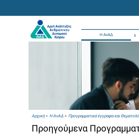
Η ΑνΑΔ
Αρχική
>
Η ΑνΑΔ
>
Προγραμματικά έγγραφα και Θεματολ
Προηγούμενα Προγραμματ