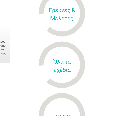
Έρευνες &
Μελέτες
πρου
 από
ινου
 της
Όλα τα
Σχέδια