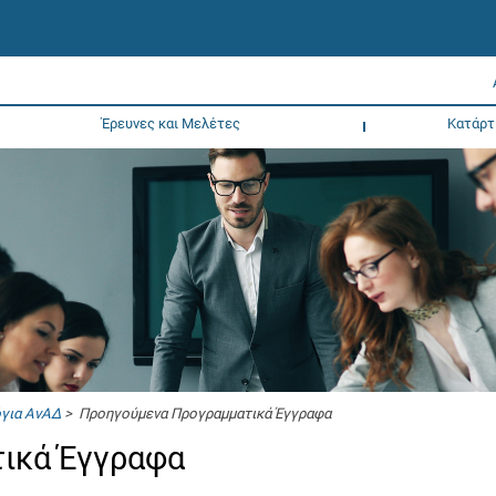
Έρευνες και Μελέτες
Κατάρτ
όγια ΑνΑΔ
> Προηγούμενα Προγραμματικά Έγγραφα
ικά Έγγραφα