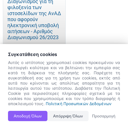
Διαγωνισμός για τη
φιλοξενία των
ιστοσελίδων της ΑνΑΔ
που αφορούν
ηλεκτρονική υποβολή
αιτήσεων - Αριθμός
Διαγωνισμού 26/2023
Συγκατάθεση cookies
Αυτός ο ιστότοπος χρησιμοποιεί cookies προκειμένου να
Διαγωνισμός για την
λειτουργέι καλύτερα και να βελτιώνει την εμπειρία σας
παροχή υπηρεσιών
κατά τη διάρκεια της πλοήγησής σας. Παρέχετε τη
υποδοχής και φύλαξης
×
συγκατάθεσή σας για τη χρήση των cookies, εκτός από
στο κτήριο της Αρχής
👋 Καλώς ήρθες! Είμαι η Νόησις.
αυτά που κρίνονται ως απολύτως απαραίτητα για τη
Ανάπτυξης
Πες μου πώς μπορώ να σε βοηθήσω
λειτουργία αυτού του ιστότοπου. Διαβάστε την Πολιτική
Ανθρώπινου
Cookie για περισσότερες πληροφορίες σχετικά με τα
σήμερα.
cookies που χρησιμοποιούμε και τον τρόπο διαγραφής ή
Δυναμικού Κύπρου για
αποκλεισμού τους.
Πολιτική Προσωπικών Δεδομένων
περίοδο τριών (3)
ετών - Αρ.
Αποδοχή Όλων
Απόρριψη Όλων
Προσαρμογή
Διαγωνισμού 22/2023