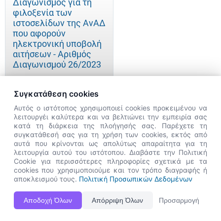
Διαγωνισμός για τη
φιλοξενία των
ιστοσελίδων της ΑνΑΔ
που αφορούν
ηλεκτρονική υποβολή
αιτήσεων - Αριθμός
Διαγωνισμού 26/2023
Συγκατάθεση cookies
Αυτός ο ιστότοπος χρησιμοποιεί cookies προκειμένου να
Διαγωνισμός για την
λειτουργέι καλύτερα και να βελτιώνει την εμπειρία σας
παροχή υπηρεσιών
κατά τη διάρκεια της πλοήγησής σας. Παρέχετε τη
υποδοχής και φύλαξης
×
συγκατάθεσή σας για τη χρήση των cookies, εκτός από
στο κτήριο της Αρχής
👋 Καλώς ήρθες! Είμαι η Νόησις.
αυτά που κρίνονται ως απολύτως απαραίτητα για τη
Ανάπτυξης
Πες μου πώς μπορώ να σε βοηθήσω
λειτουργία αυτού του ιστότοπου. Διαβάστε την Πολιτική
Ανθρώπινου
Cookie για περισσότερες πληροφορίες σχετικά με τα
σήμερα.
cookies που χρησιμοποιούμε και τον τρόπο διαγραφής ή
Δυναμικού Κύπρου για
αποκλεισμού τους.
Πολιτική Προσωπικών Δεδομένων
περίοδο τριών (3)
ετών - Αρ.
Αποδοχή Όλων
Απόρριψη Όλων
Προσαρμογή
Διαγωνισμού 22/2023