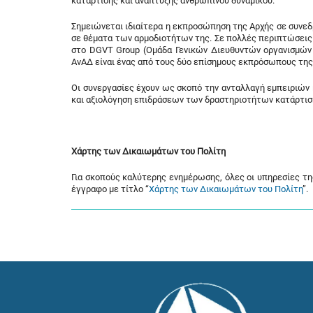
κατάρτισης και ανάπτυξης ανθρώπινου δυναμικού.
Σημειώνεται ιδιαίτερα η εκπροσώπηση της Αρχής σε συνε
σε θέματα των αρμοδιοτήτων της. Σε πολλές περιπτώσει
στο DGVT Group (Ομάδα Γενικών Διευθυντών οργανισμών 
ΑνΑΔ είναι ένας από τους δύο επίσημους εκπρόσωπους της
Οι συνεργασίες έχουν ως σκοπό την ανταλλαγή εμπειριών
και αξιολόγηση επιδράσεων των δραστηριοτήτων κατάρτισ
Χάρτης των Δικαιωμάτων του Πολίτη
Για σκοπούς καλύτερης ενημέρωσης, όλες οι υπηρεσίες της
έγγραφο με τίτλο “
Χάρτης των Δικαιωμάτων του Πολίτη
”.