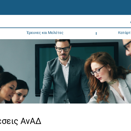
Έρευνες και Μελέτες
Κατάρτ
χέσεις ΑνΑΔ