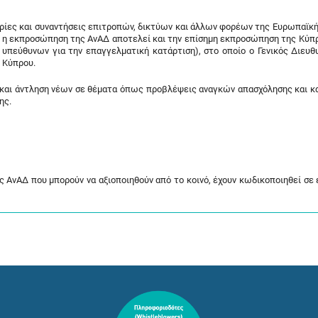
δρίες και συναντήσεις επιτροπών, δικτύων και άλλων φορέων της Ευρωπαϊκ
ς η εκπροσώπηση της ΑνΑΔ αποτελεί και την επίσημη εκπροσώπηση της Κύπ
υπεύθυνων για την επαγγελματική κατάρτιση), στο οποίο ο Γενικός Διευθ
 Κύπρου.
 και άντληση νέων σε θέματα όπως προβλέψεις αναγκών απασχόλησης και κ
ης.
 ΑνΑΔ που μπορούν να αξιοποιηθούν από το κοινό, έχουν κωδικοποιηθεί σε έ