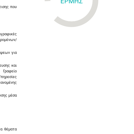
ΕΡΜΗΣ
τισης που
ογραφικές
ρομένων/
όψεων για
ευσης και
 Γραφείο
Υπηρεσίες
βανομένης
ωσης μέσα
τα θέματα