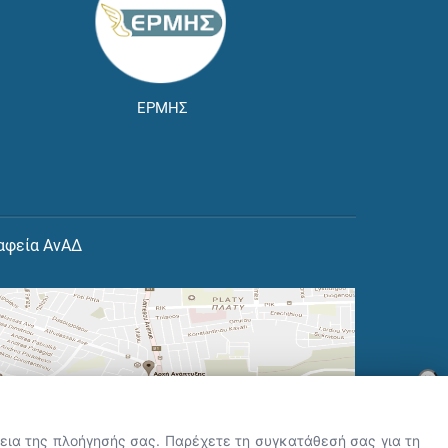
ΕΡΜΗΣ
αφεία ΑνΑΔ
×
👋 Καλώς ήρθες! Είμαι η Νόησις.
Πες μου πώς μπορώ να σε βοηθήσω
ρκεια της πλοήγησής σας. Παρέχετε τη συγκατάθεσή σας για τη
σήμερα.