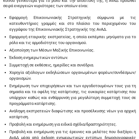
κοινού γενικότερα για το ρόλο και την αποστολή της, η ΑνΑΔ προωθεί
σειρά ενεργειών κυριότερες των οποίων είναι:
Εφαρμογή Επικοινωνιακής Στρατηγικής σύμφωνα με τις
κατευθυντήριες γραμμές και στο πλαίσιο του περιεχομένου του
εγγράφου της Επικοινωνιακής Στρατηγικής της ΑνΑΔ.
Εφαρμογή εταιρικής εκστρατείας, η οποία εκπέμπει μηνύματα για το
ρόλο και τις αρμοδιότητες του οργανισμού.
Αξιοποίηση των Μέσων Μαζικής Επικοινωνίας.
Έκδοση ενημερωτικών εντύπων.
Συμμετοχή σε εκθέσεις, ημερίδες και συνέδρια.
Χορηγία αξιόλογων εκδηλώσεων οργανωμένων φορέων/συνδέσμων/
οργανισμών.
Ενημέρωση των επιχειρήσεων και των εργοδοτουμένων τους για τη
σημασία και τα οφέλη της κατάρτισης, τις ευκαιρίες κατάρτισης που
υπάρχουν καθώς και ενθάρρυνση για μεγαλύτερη συμμετοχή τους σε
προγράμματα κατάρτισης.
Ανάληψη εκστρατειών διαφώτισης και προσέλκυσης νέων για αρχική
κατάρτιση.
Προβολή και ενημέρωση για ειδικά σχέδια/δραστηριότητες.
Προβολή και ενημέρωση για τις έρευνες και μελέτες που διεξάγει η
ΑνΑΔ μέσα από έκδοση ενημερωτικών εντύπων, δημοσιογραφικές