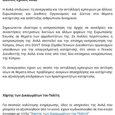
Η ΑνΑΔ επιδιώκει τη συνεργασία και την ανταλλαγή εμπειριών με άλλους
Ευρωπαϊκούς και Διεθνείς Οργανισμούς και Δίκτυα στα θέματα
κατάρτισης και ανάπτυξης ανθρώπινου δυναμικού.
Σημειώνεται ιδιαίτερα η εκπροσώπηση της Αρχής σε συνεδρίες και
συναντήσεις επιτροπών, δικτύων και άλλων φορέων της Ευρωπαϊκής
Ένωσης σε θέματα των αρμοδιοτήτων της. Σε πολλές περιπτώσεις η
εκπροσώπηση της ΑνΑΔ αποτελεί και την επίσημη εκπροσώπηση της
Κύπρου, όπως στο DGVT Group (Ομάδα Γενικών Διευθυντών οργανισμών
υπεύθυνων για την επαγγελματική κατάρτιση), στο οποίο ο Γενικός
Διευθυντής της ΑνΑΔ είναι ένας από τους δύο επίσημους εκπρόσωπους
της Κύπρου.
Οι συνεργασίες έχουν ως σκοπό την ανταλλαγή εμπειριών και άντληση
νέων σε θέματα όπως προβλέψεις αναγκών απασχόλησης και κατάρτισης
και αξιολόγηση επιδράσεων των δραστηριοτήτων κατάρτισης.
Χάρτης των Δικαιωμάτων του Πολίτη
Για σκοπούς καλύτερης ενημέρωσης, όλες οι υπηρεσίες της ΑνΑΔ που
μπορούν να αξιοποιηθούν από το κοινό, έχουν κωδικοποιηθεί σε ένα ενιαίο
έγγραφο με τίτλο “
Χάρτης των Δικαιωμάτων του Πολίτη
”.