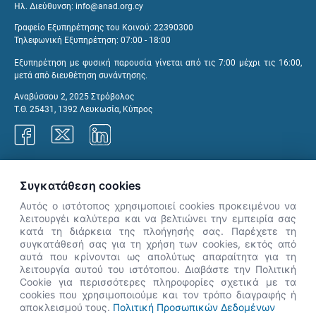
Ηλ. Διεύθυνση:
info@anad.org.cy
Γραφείο Εξυπηρέτησης του Κοινού: 22390300
Τηλεφωνική Εξυπηρέτηση: 07:00 - 18:00
Εξυπηρέτηση με φυσική παρουσία γίνεται από τις 7:00 μέχρι τις 16:00,
μετά από διευθέτηση συνάντησης.
Αναβύσσου 2, 2025 Στρόβολος
Τ.Θ. 25431, 1392 Λευκωσία, Κύπρος
Γραφεία ΑνΑΔ
Συγκατάθεση cookies
Αυτός ο ιστότοπος χρησιμοποιεί cookies προκειμένου να
λειτουργέι καλύτερα και να βελτιώνει την εμπειρία σας
κατά τη διάρκεια της πλοήγησής σας. Παρέχετε τη
×
συγκατάθεσή σας για τη χρήση των cookies, εκτός από
👋 Καλώς ήρθες! Είμαι η Νόησις.
αυτά που κρίνονται ως απολύτως απαραίτητα για τη
Πες μου πώς μπορώ να σε βοηθήσω
λειτουργία αυτού του ιστότοπου. Διαβάστε την Πολιτική
Cookie για περισσότερες πληροφορίες σχετικά με τα
σήμερα.
cookies που χρησιμοποιούμε και τον τρόπο διαγραφής ή
αποκλεισμού τους.
Πολιτική Προσωπικών Δεδομένων