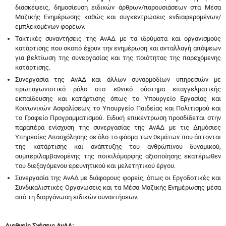
διασκέψεις, δημοσίευση ειδικών άρθρων/παρουσιάσεων στα Μέσα
Μαζικής Ενημέρωσης καθώς και συγκεντρώσεις ενδιαφερομένων/
εμπλεκομένων φορέων.
Τακτικές συναντήσεις της ΑνΑΔ με τα ιδρύματα και οργανισμούς
κατάρτισης που σκοπό έχουν την ενημέρωση και ανταλλαγή απόψεων
για βελτίωση της συνεργασίας και της ποιότητας της παρεχόμενης
κατάρτισης.
Συνεργασία της ΑνΑΔ και άλλων συναρμοδίων υπηρεσιών με
πρωταγωνιστικό ρόλο στο εθνικό σύστημα επαγγελματικής
εκπαίδευσης και κατάρτισης όπως το Υπουργείο Εργασίας και
Κοινωνικών Ασφαλίσεων, το Υπουργείο Παιδείας και Πολιτισμού και
το Γραφείο Προγραμματισμού. Ειδική επικέντρωση προσδίδεται στην
παραπέρα ενίσχυση της συνεργασίας της ΑνΑΔ με τις Δημόσιες
Υπηρεσίες Απασχόλησης σε όλο το φάσμα των θεμάτων που άπτονται
της κατάρτισης και ανάπτυξης του ανθρώπινου δυναμικού,
συμπεριλαμβανομένης της ποικιλόμορφης αξιοποίησης εκατέρωθεν
του διεξαγόμενου ερευνητικού και μελετητικού έργου.
Συνεργασία της ΑνΑΔ με διάφορους φορείς, όπως οι Εργοδοτικές και
Συνδικαλιστικές Οργανώσεις και τα Μέσα Μαζικής Ενημέρωσης μέσα
από τη διοργάνωση ειδικών συναντήσεων.
Διεθνείς Σχέσεις ΑνΑΔ: