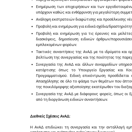
Ενημέρωση των επιχειρήσεων και των εργοδοτουμένων
υπάρχουν καθώς και ενθάρρυνση για μεγαλύτερη συμμε
Ανάληψη εκστρατειών διαφώτισης και προσέλκυσης νέω
Προβολή και ενημέρωση για ειδικά σχέδια/δραστηριότη
Προβολή και ενημέρωση για τις έρευνες και μελέτε
διασκέψεις, δημοσίευση ειδικών άρθρων/παρουσιά
εμπλεκομένων φορέων.
Τακτικές συναντήσεις της ΑνΑΔ με τα ιδρύματα και 
βελτίωση της συνεργασίας και της ποιότητας της παρε
Συνεργασία της ΑνΑΔ και άλλων συναρμοδίων υπηρεσ
κατάρτισης όπως το Υπουργείο Εργασίας και Κοι
Προγραμματισμού. Ειδική επικέντρωση προσδίδεται
Απασχόλησης σε όλο το φάσμα των θεμάτων που άπτον
της ποικιλόμορφης αξιοποίησης εκατέρωθεν του διεξαγ
Συνεργασία της ΑνΑΔ με διάφορους φορείς, όπως οι 
από τη διοργάνωση ειδικών συναντήσεων.
Διεθνείς Σχέσεις ΑνΑΔ:
Η ΑνΑΔ επιδιώκει τη συνεργασία και την ανταλλαγή εμ