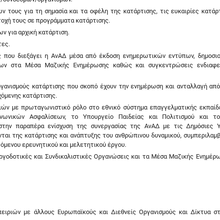
 τους για τη σημασία και τα οφέλη της κατάρτισης, τις ευκαιρίες κατάρ
τοχή τους σε προγράμματα κατάρτισης.
ν για αρχική κατάρτιση.
τες.
ς που διεξάγει η ΑνΑΔ μέσα από έκδοση ενημερωτικών εντύπων, δημοσι
σεων στα Μέσα Μαζικής Ενημέρωσης καθώς και συγκεντρώσεις ενδιαφε
οργανισμούς κατάρτισης που σκοπό έχουν την ενημέρωση και ανταλλαγή απ
χόμενης κατάρτισης.
ιών με πρωταγωνιστικό ρόλο στο εθνικό σύστημα επαγγελματικής εκπαίδ
νωνικών Ασφαλίσεων, το Υπουργείο Παιδείας και Πολιτισμού και το
 στην παραπέρα ενίσχυση της συνεργασίας της ΑνΑΔ με τις Δημόσιες 
ται της κατάρτισης και ανάπτυξης του ανθρώπινου δυναμικού, συμπεριλαμ
όμενου ερευνητικού και μελετητικού έργου.
Εργοδοτικές και Συνδικαλιστικές Οργανώσεις και τα Μέσα Μαζικής Ενημέρ
πειριών με άλλους Ευρωπαϊκούς και Διεθνείς Οργανισμούς και Δίκτυα σ