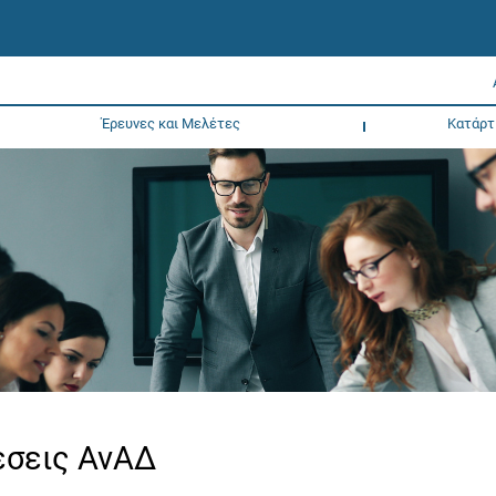
Έρευνες και Μελέτες
Κατάρτ
χέσεις ΑνΑΔ