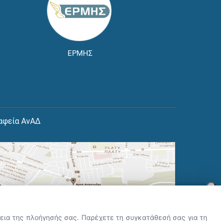
ΕΡΜΗΣ
αφεία ΑνΑΔ
×
👋 Καλώς ήρθες! Είμαι η Νόησις.
Πες μου πώς μπορώ να σε βοηθήσω
ρκεια της πλοήγησής σας. Παρέχετε τη συγκατάθεσή σας για τη
σήμερα.