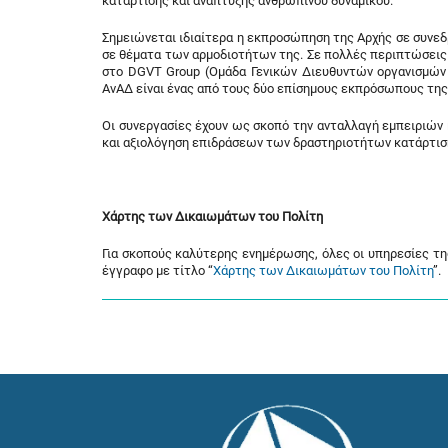
κατάρτισης και ανάπτυξης ανθρώπινου δυναμικού.
Σημειώνεται ιδιαίτερα η εκπροσώπηση της Αρχής σε συνε
σε θέματα των αρμοδιοτήτων της. Σε πολλές περιπτώσει
στο DGVT Group (Ομάδα Γενικών Διευθυντών οργανισμών 
ΑνΑΔ είναι ένας από τους δύο επίσημους εκπρόσωπους της
Οι συνεργασίες έχουν ως σκοπό την ανταλλαγή εμπειριών
και αξιολόγηση επιδράσεων των δραστηριοτήτων κατάρτισ
Χάρτης των Δικαιωμάτων του Πολίτη
Για σκοπούς καλύτερης ενημέρωσης, όλες οι υπηρεσίες της
έγγραφο με τίτλο “
Χάρτης των Δικαιωμάτων του Πολίτη
”.