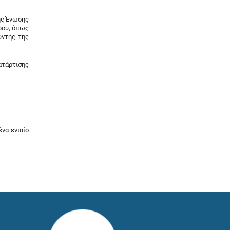
ής Ένωσης
ρου, όπως
υντής της
ατάρτισης
να ενιαίο