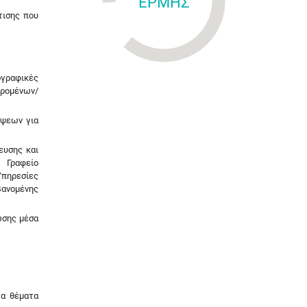
ΕΡΜΗΣ
τισης που
ογραφικές
ρομένων/
όψεων για
ευσης και
 Γραφείο
Υπηρεσίες
βανομένης
ωσης μέσα
τα θέματα