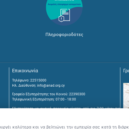
Πληροφοριοδότες
Επικοινωνία
Γρ
Τηλέφωνο: 22515000
Ηλ. Διεύθυνση:
info@anad.org.cy
Γραφείο Εξυπηρέτησης του Κοινού: 22390300
Τηλεφωνική Εξυπηρέτηση: 07:00 - 18:00
Εξυπηρέτηση με φυσική παρουσία γίνεται από τις 7:00 μέχρι τις
16:00, μετά από διευθέτηση συνάντησης.
Αναβύσσου 2, 2025 Στρόβολος
ουργέι καλύτερα και να βελτιώνει την εμπειρία σας κατά τη διά
Τ.Θ. 25431, 1392 Λευκωσία, Κύπρος