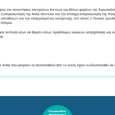
δρίες και συναντήσεις επιτροπών, δικτύων και άλλων φορέων της Ευρωπαϊκ
ς η εκπροσώπηση της ΑνΑΔ αποτελεί και την επίσημη εκπροσώπηση της Κύπ
υπεύθυνων για την επαγγελματική κατάρτιση), στο οποίο ο Γενικός Διευθ
 Κύπρου.
 και άντληση νέων σε θέματα όπως προβλέψεις αναγκών απασχόλησης και κ
ης.
 ΑνΑΔ που μπορούν να αξιοποιηθούν από το κοινό, έχουν κωδικοποιηθεί σε έ