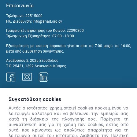
Επικοινωνία
Τηλέφωνο: 22515000
Ηλ. Διεύθυνση:
info@anad.org.cy
Γραφείο Εξυπηρέτησης του Κοινού: 22390300
Τηλεφωνική Εξυπηρέτηση: 07:00 - 18:00
Εξυπηρέτηση με φυσική παρουσία γίνεται από τις 7:00 μέχρι τις 16:00,
μετά από διευθέτηση συνάντησης.
Αναβύσσου 2, 2025 Στρόβολος
Τ.Θ. 25431, 1392 Λευκωσία, Κύπρος
Γραφεία ΑνΑΔ
Συγκατάθεση cookies
Αυτός ο ιστότοπος χρησιμοποιεί cookies προκειμένου να
λειτουργέι καλύτερα και να βελτιώνει την εμπειρία σας
κατά τη διάρκεια της πλοήγησής σας. Παρέχετε τη
×
συγκατάθεσή σας για τη χρήση των cookies, εκτός από
👋 Καλώς ήρθες! Είμαι η Νόησις.
αυτά που κρίνονται ως απολύτως απαραίτητα για τη
Πες μου πώς μπορώ να σε βοηθήσω
λειτουργία αυτού του ιστότοπου. Διαβάστε την Πολιτική