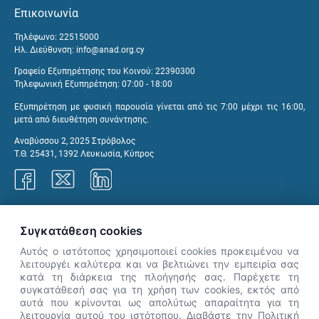
Επικοινωνία
Τηλέφωνο: 22515000
Ηλ. Διεύθυνση:
info@anad.org.cy
Γραφείο Εξυπηρέτησης του Κοινού: 22390300
Τηλεφωνική Εξυπηρέτηση: 07:00 - 18:00
Εξυπηρέτηση με φυσική παρουσία γίνεται από τις 7:00 μέχρι τις 16:00,
μετά από διευθέτηση συνάντησης.
Αναβύσσου 2, 2025 Στρόβολος
Τ.Θ. 25431, 1392 Λευκωσία, Κύπρος
Γραφεία ΑνΑΔ
Συγκατάθεση cookies
Αυτός ο ιστότοπος χρησιμοποιεί cookies προκειμένου να
λειτουργέι καλύτερα και να βελτιώνει την εμπειρία σας
κατά τη διάρκεια της πλοήγησής σας. Παρέχετε τη
×
συγκατάθεσή σας για τη χρήση των cookies, εκτός από
👋 Καλώς ήρθες! Είμαι η Νόησις.
αυτά που κρίνονται ως απολύτως απαραίτητα για τη
Πες μου πώς μπορώ να σε βοηθήσω
λειτουργία αυτού του ιστότοπου. Διαβάστε την Πολιτική