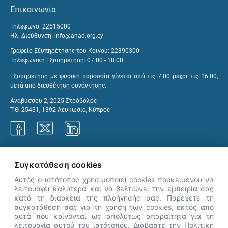
Επικοινωνία
Τηλέφωνο: 22515000
Ηλ. Διεύθυνση:
info@anad.org.cy
Γραφείο Εξυπηρέτησης του Κοινού: 22390300
Τηλεφωνική Εξυπηρέτηση: 07:00 - 18:00
Εξυπηρέτηση με φυσική παρουσία γίνεται από τις 7:00 μέχρι τις 16:00,
μετά από διευθέτηση συνάντησης.
Αναβύσσου 2, 2025 Στρόβολος
Τ.Θ. 25431, 1392 Λευκωσία, Κύπρος
Γραφεία ΑνΑΔ
Συγκατάθεση cookies
Αυτός ο ιστότοπος χρησιμοποιεί cookies προκειμένου να
λειτουργέι καλύτερα και να βελτιώνει την εμπειρία σας
κατά τη διάρκεια της πλοήγησής σας. Παρέχετε τη
×
συγκατάθεσή σας για τη χρήση των cookies, εκτός από
👋 Καλώς ήρθες! Είμαι η Νόησις.
αυτά που κρίνονται ως απολύτως απαραίτητα για τη
Πες μου πώς μπορώ να σε βοηθήσω
λειτουργία αυτού του ιστότοπου. Διαβάστε την Πολιτική