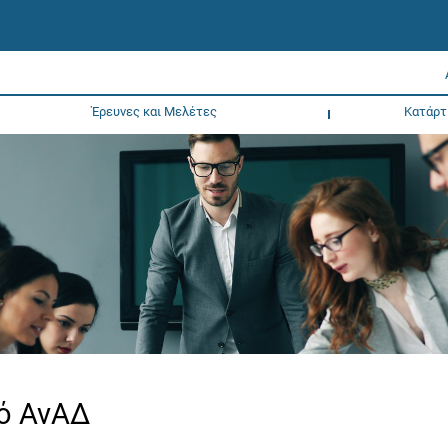
Έρευνες και Μελέτες
Κατάρτ
κό ΑνΑΔ