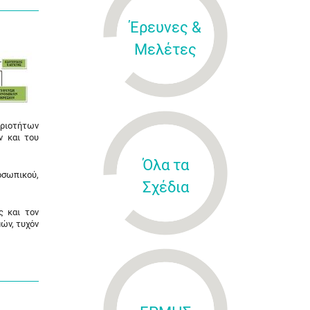
Έρευνες &
Μελέτες
ηριοτήτων
ν και του
Όλα τα
οσωπικού,
Σχέδια
ς και τον
ών, τυχόν