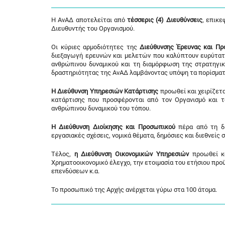
Η ΑνΑΔ αποτελείται από
τέσσερις (4) Διευθύνσεις
, επικε
Διευθυντής του Οργανισμού.
Οι κύριες αρμοδιότητες της
Διεύθυνσης Έρευνας και Πρ
διεξαγωγή ερευνών και μελετών που καλύπτουν ευρύτα
ανθρώπινου δυναμικού και τη διαμόρφωση της στρατηγικ
δραστηριότητας της ΑνΑΔ λαμβάνοντας υπόψη τα πορίσματ
Η Διεύθυνση Υπηρεσιών Κατάρτισης
προωθεί και χειρίζετ
κατάρτισης που προσφέρονται από τον Οργανισμό και τα
ανθρώπινου δυναμικού του τόπου.
Η Διεύθυνση Διοίκησης και Προσωπικού
πέρα από τη δι
εργασιακές σχέσεις, νομικά θέματα, δημόσιες και διεθνείς σ
Τέλος,
η Διεύθυνση Οικονομικών Υπηρεσιών
προωθεί κα
Χρηματοοικονομικό έλεγχο, την ετοιμασία του ετήσιου πρ
επενδύσεων κ.α.
Το προσωπικό της Αρχής ανέρχεται γύρω στα 100 άτομα.