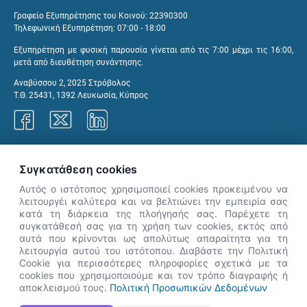
Γραφείο Εξυπηρέτησης του Κοινού: 22390300
Τηλεφωνική Εξυπηρέτηση: 07:00 - 18:00
Εξυπηρέτηση με φυσική παρουσία γίνεται από τις 7:00 μέχρι τις 16:00,
μετά από διευθέτηση συνάντησης.
Αναβύσσου 2, 2025 Στρόβολος
Τ.Θ. 25431, 1392 Λευκωσία, Κύπρος
Γραφεία ΑνΑΔ
Συγκατάθεση cookies
Αυτός ο ιστότοπος χρησιμοποιεί cookies προκειμένου να
λειτουργέι καλύτερα και να βελτιώνει την εμπειρία σας
κατά τη διάρκεια της πλοήγησής σας. Παρέχετε τη
×
συγκατάθεσή σας για τη χρήση των cookies, εκτός από
👋 Καλώς ήρθες! Είμαι η Νόησις.
αυτά που κρίνονται ως απολύτως απαραίτητα για τη
Πες μου πώς μπορώ να σε βοηθήσω
λειτουργία αυτού του ιστότοπου. Διαβάστε την Πολιτική
Cookie για περισσότερες πληροφορίες σχετικά με τα
σήμερα.
cookies που χρησιμοποιούμε και τον τρόπο διαγραφής ή
αποκλεισμού τους.
Πολιτική Προσωπικών Δεδομένων