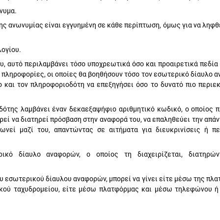
νυμα.
ης ανωνυμίας είναι εγγυημένη σε κάθε περίπτωση, όμως για να ληφθ
ογίου.
, αυτό περιλαμβάνει τόσο υποχρεωτικά όσο και προαιρετικά πεδία 
 πληροφορίες, οι οποίες θα βοηθήσουν τόσο τον εσωτερικό δίαυλο 
 και τον πληροφοριοδότη να επεξηγήσει όσο το δυνατό πιο περιεκ
δότης λαμβάνει έναν δεκαεξαψήφιο αριθμητικό κωδικό, ο οποίος π
εί να διατηρεί πρόσβαση στην αναφορά του, να επαληθεύει την απάν
ωνεί μαζί του, απαντώντας σε αιτήματα για διευκρινίσεις ή π
κό δίαυλο αναφορών, ο οποίος τη διαχειρίζεται, διατηρών
υ εσωτερικού δίαυλου αναφορών, μπορεί να γίνει είτε μέσω της πλα
κού ταχυδρομείου, είτε μέσω πλατφόρμας και μέσω τηλεφώνου ή