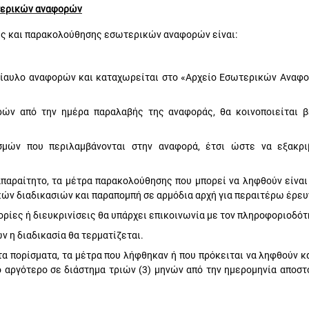
τερικών αναφορών
ής και παρακολούθησης εσωτερικών αναφορών είναι:
δίαυλο αναφορών
και καταχωρείται στο «Αρχείο Εσωτερικών Αναφο
ρών από την ημέρα παραλαβής της αναφοράς, θα κοινοποιείται 
ισμών που περιλαμβάνονται στην αναφορά, έτσι ώστε να εξακρ
παραίτητο, τα μέτρα παρακολούθησης που μπορεί να ληφθούν είναι 
κών διαδικασιών και παραπομπή σε αρμόδια αρχή για περαιτέρω έρευ
ίες ή διευκρινίσεις θα υπάρχει επικοινωνία με τον πληροφοριοδότ
 η διαδικασία θα τερματίζεται.
α πορίσματα, τα μέτρα που λήφθηκαν ή που πρόκειται να ληφθούν κα
ο αργότερο σε διάστημα τριών (3) μηνών από την ημερομηνία αποστ