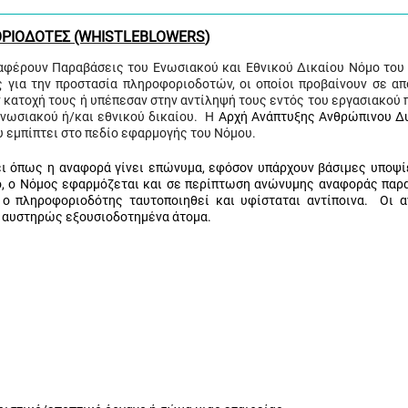
ΡΙΟΔΟΤΕΣ (WHISTLEBLOW
ERS
)
φέρουν Παραβάσεις του Ενωσιακού και Εθνικού Δικαίου Νόμο του 
εις για την προστασία πληροφοριοδοτών, οι οποίοι προβαίνουν σε α
 κατοχή τους ή υπέπεσαν στην αντίληψή τους εντός του εργασιακού 
ενωσιακού ή/και εθνικού δικαίου. Η
Αρχή Ανάπτυξης Ανθρώπινου Δ
υ εμπίπτει στο πεδίο εφαρμογής του Νόμου.
 όπως η αναφορά γίνει επώνυμα, εφόσον υπάρχουν βάσιμες υποψίε
ο, ο Νόμος εφαρμόζεται και σε περίπτωση ανώνυμης αναφοράς παρ
ο πληροφοριοδότης ταυτοποιηθεί και υφίσταται αντίποινα. Οι 
ό αυστηρώς εξουσιοδοτημένα άτομα.