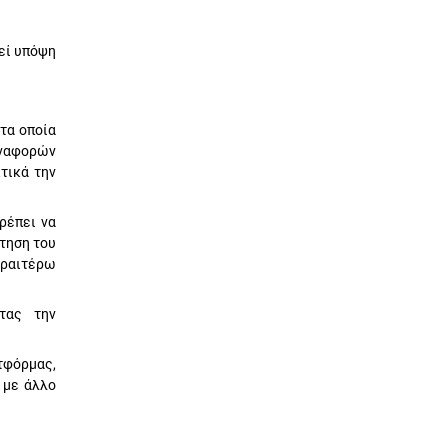
εί υπόψη
τα οποία
αναφορών
τικά την
ρέπει να
τηση του
εραιτέρω
τας την
τφόρμας,
 με άλλο