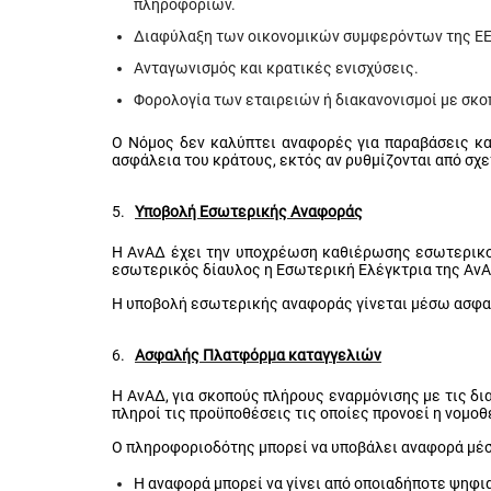
πληροφοριών.
Διαφύλαξη των οικονομικών συμφερόντων της ΕΕ
Ανταγωνισμός και κρατικές ενισχύσεις.
Φορολογία των εταιρειών ή διακανονισμοί με σκ
Ο Νόμος δεν καλύπτει αναφορές για παραβάσεις κα
ασφάλεια του κράτους, εκτός αν ρυθμίζονται από σχε
5.
Υποβολή Εσωτερικής Αναφοράς
Η ΑνΑΔ έχει την υποχρέωση καθιέρωσης εσωτερικ
εσωτερικός δίαυλος η Εσωτερική Ελέγκτρια της Αν
Η υποβολή εσωτερικής αναφοράς γίνεται μέσω ασφ
6.
Ασφαλής Πλατφόρμα καταγγελιών
Η ΑνΑΔ, για σκοπούς πλήρους εναρμόνισης με τις δι
πληροί τις προϋποθέσεις τις οποίες προνοεί η νομο
Ο πληροφοριοδότης μπορεί να υποβάλει αναφορά μέ
Η αναφορά μπορεί να γίνει από οποιαδήποτε ψηφι