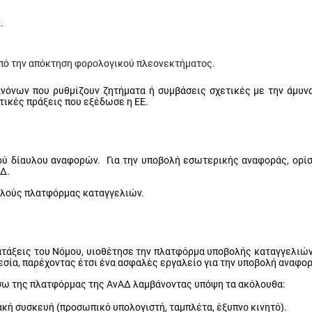
.
οπό την απόκτηση φορολογικού πλεονεκτήματος.
νόνων που ρυθμίζουν ζητήματα ή συμβάσεις σχετικές με την άμυνα
τικές πράξεις που εξέδωσε η ΕΕ.
ού δίαυλου αναφορών.
Για την υποβολή εσωτερικής αναφοράς, ορί
ΑΔ.
αλούς πλατφόρμας καταγγελιών.
ατάξεις του Νόμου, υιοθέτησε την πλατφόρμα υποβολής καταγγελιών,
θεσία, παρέχοντας έτσι ένα ασφαλές εργαλείο για την υποβολή αναφο
σω της πλατφόρμας της ΑνΑΔ λαμβάνοντας υπόψη τα ακόλουθα:
ακή συσκευή (προσωπικό υπολογιστή, ταμπλέτα, έξυπνο κινητό).