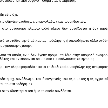
ριστικό/εποπτικό όργανο ή σώμα μιας εταιρείας.
ή είτε όχι.
 τις οδηγίες αναδόχων, υπεργολάβων και προμηθευτών.
 στο εργασιακό πλαίσιο αλλά πλέον δεν εργάζονται ή δεν παρέ
τά το στάδιο της διαδικασίας πρόσληψης ή οποιοδήποτε άλλο στάδιο
 εργασιακής σχέσης.
ωπα τα οποία, ενώ δεν έχουν προβεί τα ίδια στην υποβολή αναφορ
ότες και εντάσσονται σε μία από τις ακόλουθες κατηγορίες:
ξει τον πληροφοριοδότη κατά τη διαδικασία υποβολής της αναφοράς 
ότη, πχ. συνάδελφοί του ή συγγενείς του εξ αίματος ή εξ αγχιστεί
 και πρώτα ξαδέρφια).
στην ιδιοκτησία του ή με τα οποία συνδέεται.