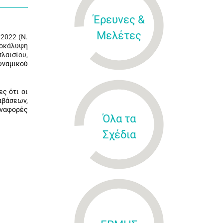
Έρευνες &
Μελέτες
2022 (Ν.
ποκάλυψη
πλαισίου,
υναμικού
ς ότι οι
αβάσεων,
αναφορές
Όλα τα
Σχέδια