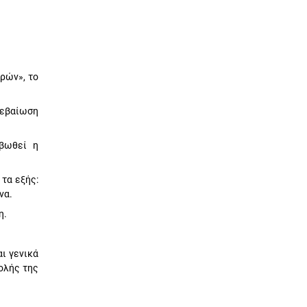
ρών», το
βεβαίωση
ιβωθεί η
τα εξής:
να.
η.
ι γενικά
ολής της