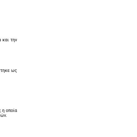
 και την
στηκε ως
 η οποία
ρών.