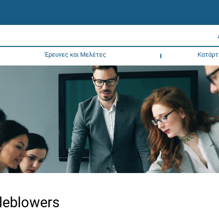
Έρευνες και Μελέτες
Κατάρτ
tleblowers