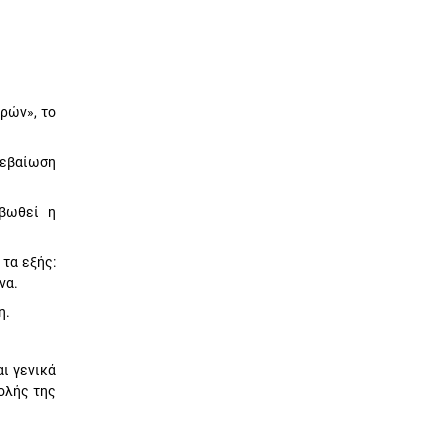
ρών», το
βεβαίωση
ιβωθεί η
τα εξής:
να.
η.
ι γενικά
ολής της