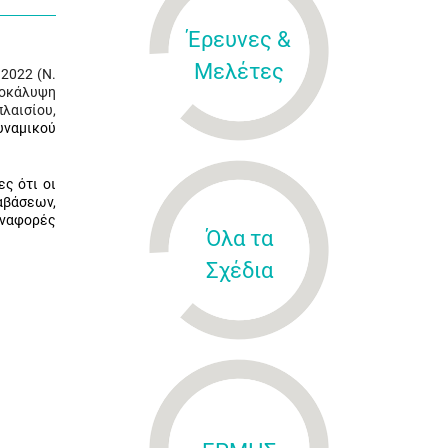
Έρευνες &
Μελέτες
2022 (Ν.
ποκάλυψη
πλαισίου,
υναμικού
ς ότι οι
αβάσεων,
αναφορές
Όλα τα
Σχέδια