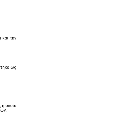
 και την
στηκε ως
 η οποία
ρών.