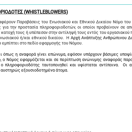
ΡΙΟΔΟΤΕΣ (WHISTLEBLOW
ERS
)
φέρουν Παραβάσεις του Ενωσιακού και Εθνικού Δικαίου Νόμο του 
εις για την προστασία πληροφοριοδοτών, οι οποίοι προβαίνουν σε α
 κατοχή τους ή υπέπεσαν στην αντίληψή τους εντός του εργασιακού 
ενωσιακού ή/και εθνικού δικαίου. Η
Αρχή Ανάπτυξης Ανθρώπινου Δ
υ εμπίπτει στο πεδίο εφαρμογής του Νόμου.
 όπως η αναφορά γίνει επώνυμα, εφόσον υπάρχουν βάσιμες υποψίε
ο, ο Νόμος εφαρμόζεται και σε περίπτωση ανώνυμης αναφοράς παρ
ο πληροφοριοδότης ταυτοποιηθεί και υφίσταται αντίποινα. Οι 
ό αυστηρώς εξουσιοδοτημένα άτομα.