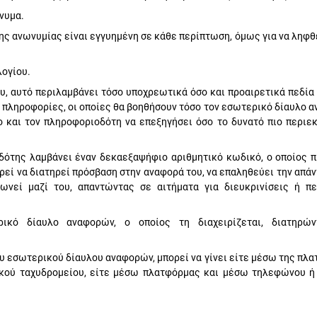
νυμα.
ης ανωνυμίας είναι εγγυημένη σε κάθε περίπτωση, όμως για να ληφθ
ογίου.
, αυτό περιλαμβάνει τόσο υποχρεωτικά όσο και προαιρετικά πεδία 
 πληροφορίες, οι οποίες θα βοηθήσουν τόσο τον εσωτερικό δίαυλο 
 και τον πληροφοριοδότη να επεξηγήσει όσο το δυνατό πιο περιεκ
δότης λαμβάνει έναν δεκαεξαψήφιο αριθμητικό κωδικό, ο οποίος π
εί να διατηρεί πρόσβαση στην αναφορά του, να επαληθεύει την απάν
ωνεί μαζί του, απαντώντας σε αιτήματα για διευκρινίσεις ή π
κό δίαυλο αναφορών, ο οποίος τη διαχειρίζεται, διατηρών
υ εσωτερικού δίαυλου αναφορών, μπορεί να γίνει είτε μέσω της πλα
κού ταχυδρομείου, είτε μέσω πλατφόρμας και μέσω τηλεφώνου ή