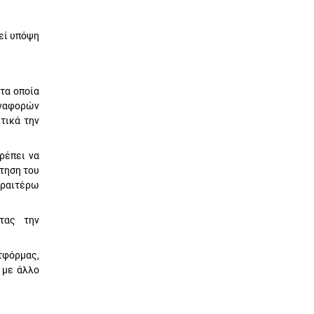
εί υπόψη
τα οποία
αναφορών
τικά την
ρέπει να
τηση του
εραιτέρω
τας την
τφόρμας,
 με άλλο