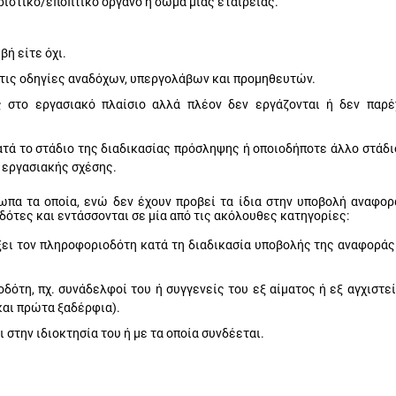
ριστικό/εποπτικό όργανο ή σώμα μιας εταιρείας.
ή είτε όχι.
 τις οδηγίες αναδόχων, υπεργολάβων και προμηθευτών.
 στο εργασιακό πλαίσιο αλλά πλέον δεν εργάζονται ή δεν παρέ
τά το στάδιο της διαδικασίας πρόσληψης ή οποιοδήποτε άλλο στάδιο
 εργασιακής σχέσης.
ωπα τα οποία, ενώ δεν έχουν προβεί τα ίδια στην υποβολή αναφορ
ότες και εντάσσονται σε μία από τις ακόλουθες κατηγορίες:
ξει τον πληροφοριοδότη κατά τη διαδικασία υποβολής της αναφοράς 
ότη, πχ. συνάδελφοί του ή συγγενείς του εξ αίματος ή εξ αγχιστεί
 και πρώτα ξαδέρφια).
στην ιδιοκτησία του ή με τα οποία συνδέεται.