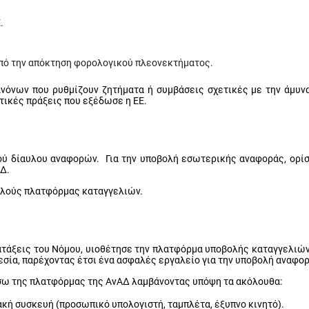
.
οπό την απόκτηση φορολογικού πλεονεκτήματος.
νόνων που ρυθμίζουν ζητήματα ή συμβάσεις σχετικές με την άμυνα
τικές πράξεις που εξέδωσε η ΕΕ.
ού δίαυλου αναφορών.
Για την υποβολή εσωτερικής αναφοράς, ορί
ΑΔ.
αλούς πλατφόρμας καταγγελιών.
ατάξεις του Νόμου, υιοθέτησε την πλατφόρμα υποβολής καταγγελιών,
θεσία, παρέχοντας έτσι ένα ασφαλές εργαλείο για την υποβολή αναφο
σω της πλατφόρμας της ΑνΑΔ λαμβάνοντας υπόψη τα ακόλουθα:
ακή συσκευή (προσωπικό υπολογιστή, ταμπλέτα, έξυπνο κινητό).