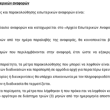
τερικών αναφορών
ής και παρακολούθησης εσωτερικών αναφορών είναι:
δίαυλο αναφορών
και καταχωρείται στο «Αρχείο Εσωτερικών Αναφο
ρών από την ημέρα παραλαβής της αναφοράς, θα κοινοποιείται 
ισμών που περιλαμβάνονται στην αναφορά, έτσι ώστε να εξακρ
παραίτητο, τα μέτρα παρακολούθησης που μπορεί να ληφθούν είναι 
κών διαδικασιών και παραπομπή σε αρμόδια αρχή για περαιτέρω έρευ
ίες ή διευκρινίσεις θα υπάρχει επικοινωνία με τον πληροφοριοδότ
 η διαδικασία θα τερματίζεται.
α πορίσματα, τα μέτρα που λήφθηκαν ή που πρόκειται να ληφθούν κα
ο αργότερο σε διάστημα τριών (3) μηνών από την ημερομηνία αποστ