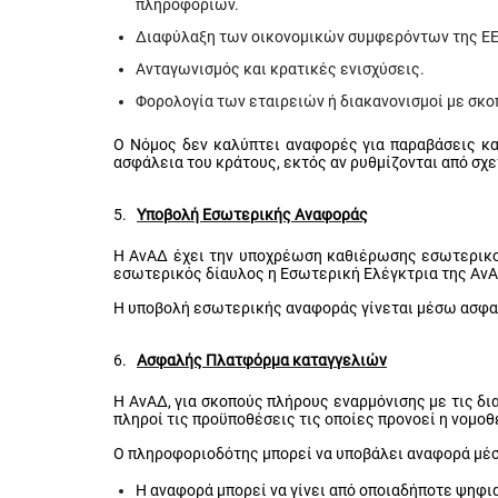
πληροφοριών.
Διαφύλαξη των οικονομικών συμφερόντων της ΕΕ
Ανταγωνισμός και κρατικές ενισχύσεις.
Φορολογία των εταιρειών ή διακανονισμοί με σκ
Ο Νόμος δεν καλύπτει αναφορές για παραβάσεις κα
ασφάλεια του κράτους, εκτός αν ρυθμίζονται από σχε
5.
Υποβολή Εσωτερικής Αναφοράς
Η ΑνΑΔ έχει την υποχρέωση καθιέρωσης εσωτερικ
εσωτερικός δίαυλος η Εσωτερική Ελέγκτρια της Αν
Η υποβολή εσωτερικής αναφοράς γίνεται μέσω ασφ
6.
Ασφαλής Πλατφόρμα καταγγελιών
Η ΑνΑΔ, για σκοπούς πλήρους εναρμόνισης με τις δι
πληροί τις προϋποθέσεις τις οποίες προνοεί η νομο
Ο πληροφοριοδότης μπορεί να υποβάλει αναφορά μέ
Η αναφορά μπορεί να γίνει από οποιαδήποτε ψηφι