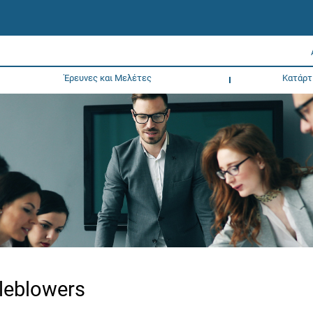
Έρευνες και Μελέτες
Κατάρτ
tleblowers