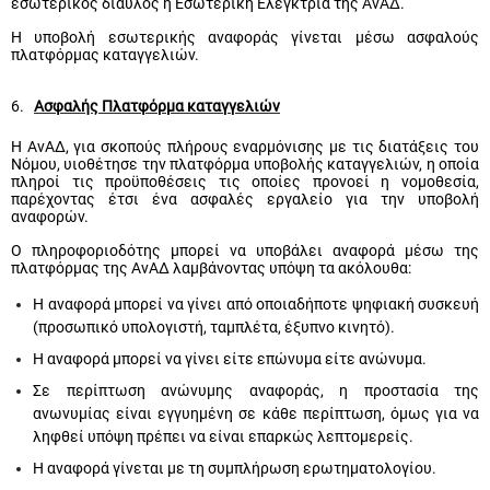
εσωτερικός δίαυλος η Εσωτερική Ελέγκτρια της ΑνΑΔ.
Η υποβολή εσωτερικής αναφοράς γίνεται μέσω ασφαλούς
πλατφόρμας καταγγελιών.
6.
Ασφαλής Πλατφόρμα καταγγελιών
Η ΑνΑΔ, για σκοπούς πλήρους εναρμόνισης με τις διατάξεις του
Νόμου, υιοθέτησε την πλατφόρμα υποβολής καταγγελιών, η οποία
πληροί τις προϋποθέσεις τις οποίες προνοεί η νομοθεσία,
παρέχοντας έτσι ένα ασφαλές εργαλείο για την υποβολή
αναφορών.
Ο πληροφοριοδότης μπορεί να υποβάλει αναφορά μέσω της
πλατφόρμας της ΑνΑΔ λαμβάνοντας υπόψη τα ακόλουθα:
Η αναφορά μπορεί να γίνει από οποιαδήποτε ψηφιακή συσκευή
(προσωπικό υπολογιστή, ταμπλέτα, έξυπνο κινητό).
Η αναφορά μπορεί να γίνει είτε επώνυμα είτε ανώνυμα.
Σε περίπτωση ανώνυμης αναφοράς, η προστασία της
ανωνυμίας είναι εγγυημένη σε κάθε περίπτωση, όμως για να
ληφθεί υπόψη πρέπει να είναι επαρκώς λεπτομερείς.
Η αναφορά γίνεται με τη συμπλήρωση ερωτηματολογίου.