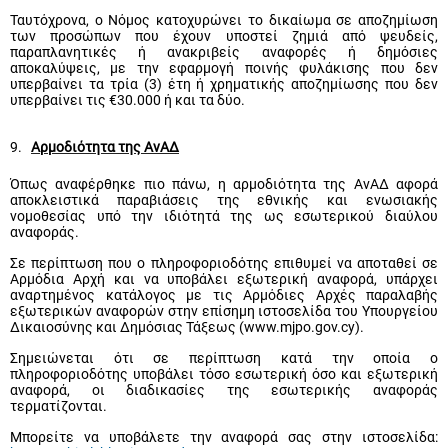
Ταυτόχρονα, ο Νόμος κατοχυρώνει το δικαίωμα σε αποζημίωση
των προσώπων που έχουν υποστεί ζημιά από ψευδείς,
παραπλανητικές ή ανακριβείς αναφορές ή δημόσιες
αποκαλύψεις, με την εφαρμογή ποινής φυλάκισης που δεν
υπερβαίνει τα τρία (3) έτη ή χρηματικής αποζημίωσης που δεν
υπερβαίνει τις €30.000 ή και τα δύο.
9.
Αρμοδιότητα της ΑνΑΔ
Όπως αναφέρθηκε πιο πάνω, η αρμοδιότητα της ΑνΑΔ αφορά
αποκλειστικά παραβιάσεις της εθνικής και ενωσιακής
νομοθεσίας υπό την ιδιότητά της ως εσωτερικού διαύλου
αναφοράς.
Σε περίπτωση που ο πληροφοριοδότης επιθυμεί να αποταθεί σε
Αρμόδια Αρχή και να υποβάλει εξωτερική αναφορά, υπάρχει
αναρτημένος κατάλογος με τις Αρμόδιες Αρχές παραλαβής
εξωτερικών αναφορών στην επίσημη ιστοσελίδα του Υπουργείου
Δικαιοσύνης και Δημόσιας Τάξεως (www.mjpo.gov.cy).
Σημειώνεται ότι σε περίπτωση κατά την οποία ο
πληροφοριοδότης υποβάλει τόσο εσωτερική όσο και εξωτερική
αναφορά, οι διαδικασίες της εσωτερικής αναφοράς
τερματίζονται.
Μπορείτε να υποβάλετε την αναφορά σας στην ιστοσελίδα: