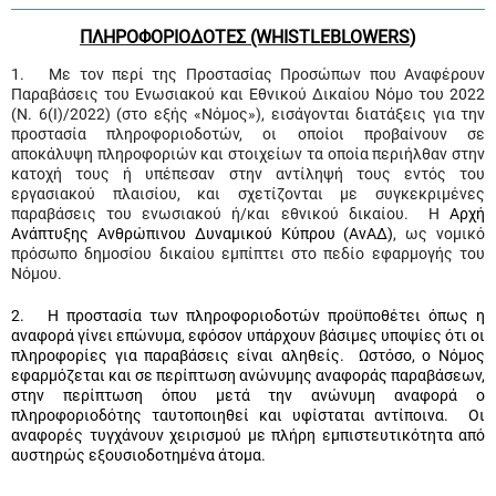
ΠΛΗΡΟΦΟΡΙΟΔΟΤΕΣ (WHISTLEBLOW
ERS
)
1. Με τον περί της Προστασίας Προσώπων που Αναφέρουν
Παραβάσεις του Ενωσιακού και Εθνικού Δικαίου Νόμο του 2022
(Ν. 6(I)/2022) (στο εξής «Νόμος»), εισάγονται διατάξεις για την
προστασία πληροφοριοδοτών, οι οποίοι προβαίνουν σε
αποκάλυψη πληροφοριών και στοιχείων τα οποία περιήλθαν στην
κατοχή τους ή υπέπεσαν στην αντίληψή τους εντός του
εργασιακού πλαισίου, και σχετίζονται με συγκεκριμένες
παραβάσεις του ενωσιακού ή/και εθνικού δικαίου. Η
Αρχή
Ανάπτυξης Ανθρώπινου Δυναμικού Κύπρου (ΑνΑΔ)
, ως νομικό
πρόσωπο δημοσίου δικαίου εμπίπτει στο πεδίο εφαρμογής του
Νόμου.
2. Η προστασία των πληροφοριοδοτών προϋποθέτει όπως η
αναφορά γίνει επώνυμα, εφόσον υπάρχουν βάσιμες υποψίες ότι οι
πληροφορίες για παραβάσεις είναι αληθείς. Ωστόσο, ο Νόμος
εφαρμόζεται και σε περίπτωση ανώνυμης αναφοράς παραβάσεων,
στην περίπτωση όπου μετά την ανώνυμη αναφορά ο
πληροφοριοδότης ταυτοποιηθεί και υφίσταται αντίποινα. Οι
αναφορές τυγχάνουν χειρισμού με πλήρη εμπιστευτικότητα από
αυστηρώς εξουσιοδοτημένα άτομα.