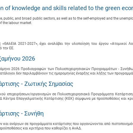
n of knowledge and skills related to the green ec
, public, and broad public sectors, as well as to the self-employed and the unemplo
of the labour market.
 «ΘΑλΕΙΑ 2021-2027», έχει αναλάβει την υλοποίηση του έργου «Ατομικοί Λο
ό την ΕΕ.
ξαμήνου 2026
 Εξάμηνο 2026 Προδιαγραφών των Πολυεπιχειρησιακών Προγραμμάτων - Συνήθω
ατάλογοι δεν περιλαμβάνουν τις ημερομηνίες έναρξης και λήξης των προγραμμά
ρτισης - Ζωτικής Σημασίας
ικού επιχειρήσεων/οργανισμών σε Πολυεπιχειρησιακά Προγράμματα Κατάρτιση
Δ Κέντρα Επαγγελματικής Κατάρτισης (ΚΕΚ) σύμφωνα με προϋποθέσεις και κρι
ρτισης - Συνήθη
 και ανέργων σε προγράμματα κατάρτισης που οργανώνονται από πιστοποιημέν
ροϋποθέσεις και κριτήρια που καθορίζει η ΑνΑΔ.