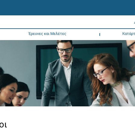
Έρευνες και Μελέτες
Κατάρτ
οι