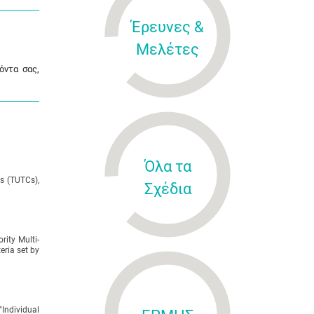
Έρευνες &
Μελέτες
όντα σας,
Όλα τα
es (TUTCs),
Σχέδια
rity Multi-
eria set by
Individual