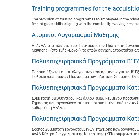
Training programmes for the acquisitio
The provision of training programmes to employees in the private
field of green skills, aligning with the constantly evolving needs 
Ατομικοί Λογαριασμοί Μάθησης
Η ΑνΑΔ, στο πλαίσιο του Προγράμματος Πολιτικής Συνοχής
Μάθησης» (στο εξής «Έργο»), το οποίο συγχρηματοδοτείται απ
Πολυεπιχειρησιακά Προγράμματα B΄ Ε
Παρουσιάζονται οι κατάλογοι των εγκεκριμένων για το B'
Πολυεπιχειρησιακών Προγραμμάτων - Ζωτικής Σημασίας. Οι κ
Πολυεπιχειρησιακά Προγράμματα Κατά
Συμμετοχή διευθυντικού και άλλου εξειδικευμένου προσωπ
Σημασίας που οργανώνονται από πιστοποιημένα από την ΑνΑ
καθορίζει η ΑνΑΔ. ...
Πολυεπιχειρησιακά Προγράμματα Κατά
Σκοπός Συμμετοχή εργοδοτουμένων επιχειρήσεων/οργανισμών
ΑνΑΔ Κέντρα Επαγγελματικής Κατάρτισης (ΚΕΚ) σύμφωνα με π