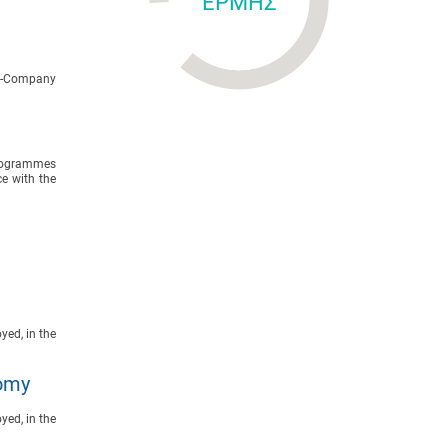
ΕΡΜΗΣ
ti-Company
programmes
e with the
yed, in the
nomy
yed, in the