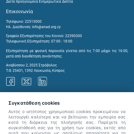
Δείτε προηγούμενα Ενημερωτικά Δελτία
Επικοινωνία
Τηλέφωνο: 22515000
Ηλ. Διεύθυνση:
info@anad.org.cy
Γραφείο Εξυπηρέτησης του Κοινού: 22390300
Τηλεφωνική Εξυπηρέτηση: 07:00 - 18:00
Εξυπηρέτηση με φυσική παρουσία γίνεται από τις 7:00 μέχρι τις 16:00,
μετά από διευθέτηση συνάντησης.
Αναβύσσου 2, 2025 Στρόβολος
Τ.Θ. 25431, 1392 Λευκωσία, Κύπρος
Γραφεία ΑνΑΔ
Συγκατάθεση cookies
Αυτός ο ιστότοπος χρησιμοποιεί cookies προκειμένου να
λειτουργέι καλύτερα και να βελτιώνει την εμπειρία σας
κατά τη διάρκεια της πλοήγησής σας. Παρέχετε τη
×
συγκατάθεσή σας για τη χρήση των cookies, εκτός από
👋 Καλώς ήρθες! Είμαι η Νόησις.
αυτά που κρίνονται ως απολύτως απαραίτητα για τη