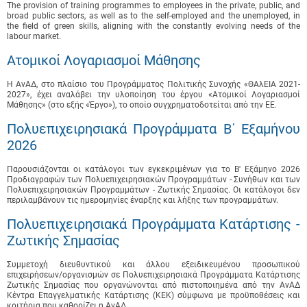
The provision of training programmes to employees in the private, public, and
broad public sectors, as well as to the self-employed and the unemployed, in
the field of green skills, aligning with the constantly evolving needs of the
labour market.
Ατομικοί Λογαριασμοί Μάθησης
Η ΑνΑΔ, στο πλαίσιο του Προγράμματος Πολιτικής Συνοχής «ΘΑλΕΙΑ 2021-
2027», έχει αναλάβει την υλοποίηση του έργου «Ατομικοί Λογαριασμοί
Μάθησης» (στο εξής «Έργο»), το οποίο συγχρηματοδοτείται από την ΕΕ.
Πολυεπιχειρησιακά Προγράμματα B΄ Εξαμήνου
2026
Παρουσιάζονται οι κατάλογοι των εγκεκριμένων για το B' Εξάμηνο 2026
Προδιαγραφών των Πολυεπιχειρησιακών Προγραμμάτων - Συνήθων και των
Πολυεπιχειρησιακών Προγραμμάτων - Ζωτικής Σημασίας. Οι κατάλογοι δεν
περιλαμβάνουν τις ημερομηνίες έναρξης και λήξης των προγραμμάτων.
Πολυεπιχειρησιακά Προγράμματα Κατάρτισης -
Ζωτικής Σημασίας
Συμμετοχή διευθυντικού και άλλου εξειδικευμένου προσωπικού
επιχειρήσεων/οργανισμών σε Πολυεπιχειρησιακά Προγράμματα Κατάρτισης
Ζωτικής Σημασίας που οργανώνονται από πιστοποιημένα από την ΑνΑΔ
Κέντρα Επαγγελματικής Κατάρτισης (ΚΕΚ) σύμφωνα με προϋποθέσεις και
κριτήρια που καθορίζει η ΑνΑΔ. ...