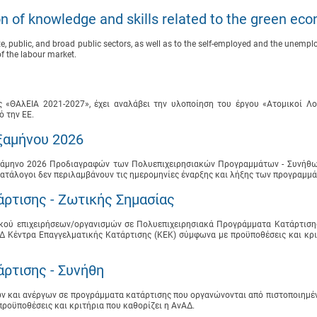
n of knowledge and skills related to the green ec
, public, and broad public sectors, as well as to the self-employed and the unemplo
of the labour market.
 «ΘΑλΕΙΑ 2021-2027», έχει αναλάβει την υλοποίηση του έργου «Ατομικοί Λο
ό την ΕΕ.
ξαμήνου 2026
 Εξάμηνο 2026 Προδιαγραφών των Πολυεπιχειρησιακών Προγραμμάτων - Συνήθω
ατάλογοι δεν περιλαμβάνουν τις ημερομηνίες έναρξης και λήξης των προγραμμά
ρτισης - Ζωτικής Σημασίας
ικού επιχειρήσεων/οργανισμών σε Πολυεπιχειρησιακά Προγράμματα Κατάρτιση
Δ Κέντρα Επαγγελματικής Κατάρτισης (ΚΕΚ) σύμφωνα με προϋποθέσεις και κρι
ρτισης - Συνήθη
 και ανέργων σε προγράμματα κατάρτισης που οργανώνονται από πιστοποιημέν
ροϋποθέσεις και κριτήρια που καθορίζει η ΑνΑΔ.