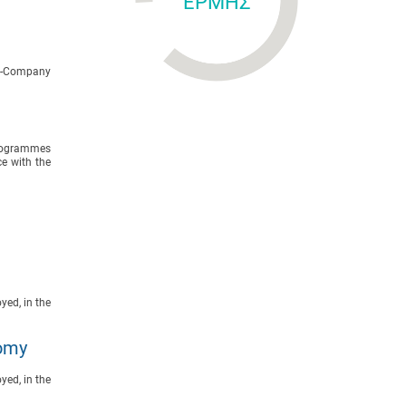
ΕΡΜΗΣ
ti-Company
programmes
e with the
yed, in the
nomy
yed, in the