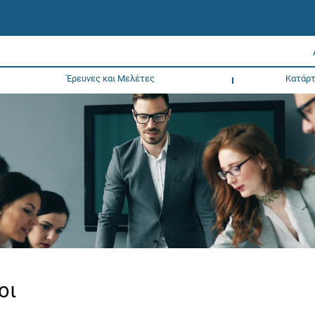
Έρευνες και Μελέτες
Κατάρτ
οι