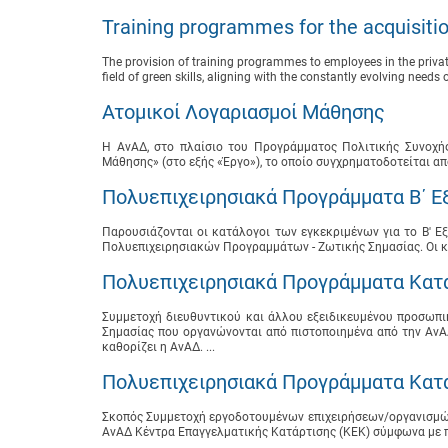
Training programmes for the acquisitio
The provision of training programmes to employees in the private
field of green skills, aligning with the constantly evolving needs 
Ατομικοί Λογαριασμοί Μάθησης
Η ΑνΑΔ, στο πλαίσιο του Προγράμματος Πολιτικής Συνοχής
Μάθησης» (στο εξής «Έργο»), το οποίο συγχρηματοδοτείται απ
Πολυεπιχειρησιακά Προγράμματα B΄ Ε
Παρουσιάζονται οι κατάλογοι των εγκεκριμένων για το B'
Πολυεπιχειρησιακών Προγραμμάτων - Ζωτικής Σημασίας. Οι κ
Πολυεπιχειρησιακά Προγράμματα Κατά
Συμμετοχή διευθυντικού και άλλου εξειδικευμένου προσωπ
Σημασίας που οργανώνονται από πιστοποιημένα από την ΑνΑ
καθορίζει η ΑνΑΔ. ...
Πολυεπιχειρησιακά Προγράμματα Κατά
Σκοπός Συμμετοχή εργοδοτουμένων επιχειρήσεων/οργανισμών
ΑνΑΔ Κέντρα Επαγγελματικής Κατάρτισης (ΚΕΚ) σύμφωνα με π