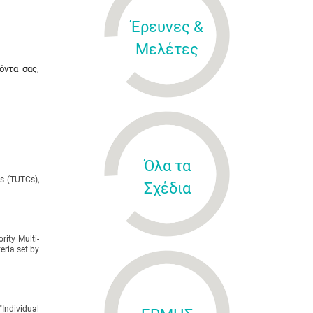
Έρευνες &
Μελέτες
όντα σας,
Όλα τα
es (TUTCs),
Σχέδια
rity Multi-
eria set by
Individual