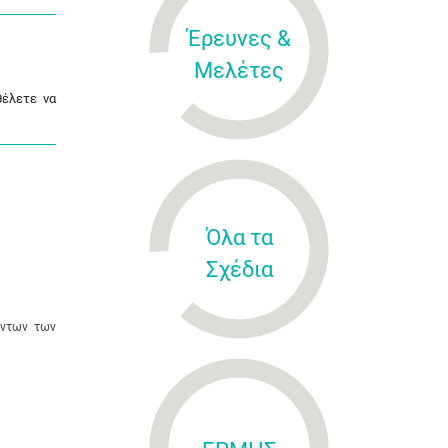
Έρευνες &
Μελέτες
θέλετε να
Όλα τα
Σχέδια
όντων των