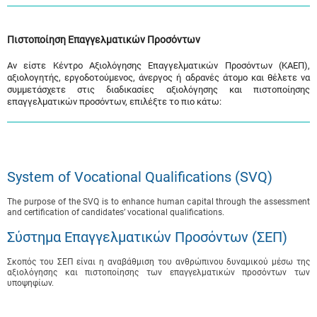
Πιστοποίηση Επαγγελματικών Προσόντων
Αν είστε Κέντρο Αξιολόγησης Επαγγελματικών Προσόντων (ΚΑΕΠ),
αξιολογητής, εργοδοτούμενος, άνεργος ή αδρανές άτομο και θέλετε να
συμμετάσχετε στις διαδικασίες αξιολόγησης και πιστοποίησης
επαγγελματικών προσόντων, επιλέξτε το πιο κάτω:
System of Vocational Qualifications (SVQ)
The purpose of the SVQ is to enhance human capital through the assessment
and certification of candidates’ vocational qualifications.
Σύστημα Επαγγελματικών Προσόντων (ΣΕΠ)
Σκοπός του ΣΕΠ είναι η αναβάθμιση του ανθρώπινου δυναμικού μέσω της
αξιολόγησης και πιστοποίησης των επαγγελματικών προσόντων των
υποψηφίων.