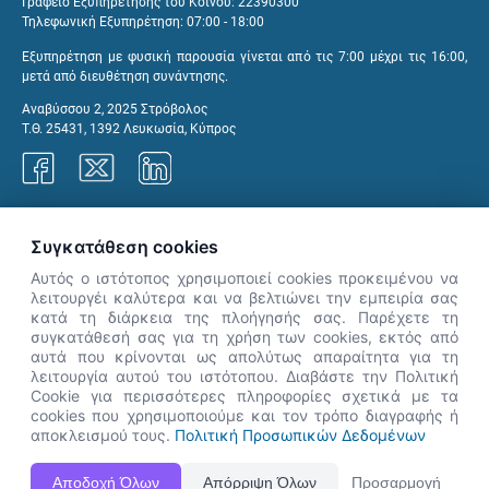
Γραφείο Εξυπηρέτησης του Κοινού: 22390300
Τηλεφωνική Εξυπηρέτηση: 07:00 - 18:00
Εξυπηρέτηση με φυσική παρουσία γίνεται από τις 7:00 μέχρι τις 16:00,
μετά από διευθέτηση συνάντησης.
Αναβύσσου 2, 2025 Στρόβολος
Τ.Θ. 25431, 1392 Λευκωσία, Κύπρος
Γραφεία ΑνΑΔ
Συγκατάθεση cookies
Αυτός ο ιστότοπος χρησιμοποιεί cookies προκειμένου να
λειτουργέι καλύτερα και να βελτιώνει την εμπειρία σας
κατά τη διάρκεια της πλοήγησής σας. Παρέχετε τη
×
συγκατάθεσή σας για τη χρήση των cookies, εκτός από
👋 Καλώς ήρθες! Είμαι η Νόησις.
αυτά που κρίνονται ως απολύτως απαραίτητα για τη
Πες μου πώς μπορώ να σε βοηθήσω
λειτουργία αυτού του ιστότοπου. Διαβάστε την Πολιτική
Cookie για περισσότερες πληροφορίες σχετικά με τα
σήμερα.
cookies που χρησιμοποιούμε και τον τρόπο διαγραφής ή
αποκλεισμού τους.
Πολιτική Προσωπικών Δεδομένων
Η Ιστοσελίδα ΑνΑΔ είναι πλήρως συμβατή με τις νεότερες εκδόσεις, Google Chrome, Mozilla Firefox,
Αποδοχή Όλων
Απόρριψη Όλων
Προσαρμογή
Apple Safari καθώς και Internet Explorer.