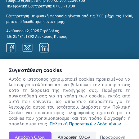
Γραφείο Εξυπηρέτησης του Κοινού: 22390300
Τηλεφωνική Εξυπηρέτηση: 07:00 - 18:00
Εξυπηρέτηση με φυσική παρουσία γίνεται από τις 7:00 μέχρι τις 16:00,
μετά από διευθέτηση συνάντησης.
Αναβύσσου 2, 2025 Στρόβολος
Τ.Θ. 25431, 1392 Λευκωσία, Κύπρος
Γραφεία ΑνΑΔ
Συγκατάθεση cookies
Αυτός ο ιστότοπος χρησιμοποιεί cookies προκειμένου να
λειτουργέι καλύτερα και να βελτιώνει την εμπειρία σας
κατά τη διάρκεια της πλοήγησής σας. Παρέχετε τη
×
συγκατάθεσή σας για τη χρήση των cookies, εκτός από
👋 Καλώς ήρθες! Είμαι η Νόησις.
αυτά που κρίνονται ως απολύτως απαραίτητα για τη
Πες μου πώς μπορώ να σε βοηθήσω
λειτουργία αυτού του ιστότοπου. Διαβάστε την Πολιτική
Cookie για περισσότερες πληροφορίες σχετικά με τα
σήμερα.
cookies που χρησιμοποιούμε και τον τρόπο διαγραφής ή
αποκλεισμού τους.
Πολιτική Προσωπικών Δεδομένων
Η Ιστοσελίδα ΑνΑΔ είναι πλήρως συμβατή με τις νεότερες εκδόσεις, Google Chrome, Mozilla Firefox,
Αποδοχή Όλων
Απόρριψη Όλων
Προσαρμογή
Apple Safari καθώς και Internet Explorer.